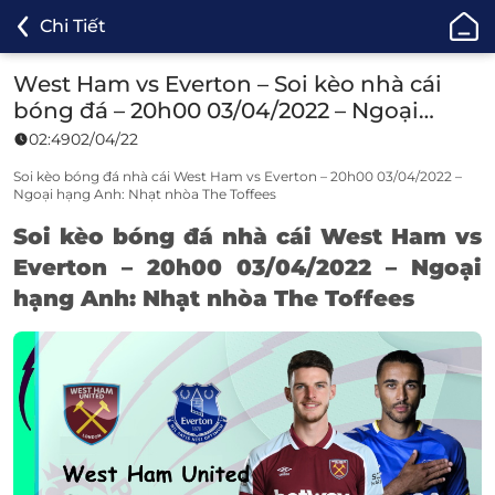
ONE88
Chi Tiết
-
Cá
West Ham vs Everton – Soi kèo nhà cái
Cược
bóng đá – 20h00 03/04/2022 – Ngoại
Bóng
hạng Anh
02:49
02/04/22
Đá,
Cá
Soi kèo bóng đá nhà cái West Ham vs Everton – 20h00 03/04/2022 –
Ngoại hạng Anh: Nhạt nhòa The Toffees
Độ
Thể
Soi kèo bóng đá
nhà cái West Ham vs
Thao
Everton – 20h00 03/04/2022 – Ngoạ
i
Uy
h
ạ
ng Anh: Nhạt nhòa The Toffees
Tín
TOP
1