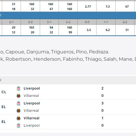
rejo, Capoue, Danjuma, Trigueros, Pino, Pedraza.
jk, Robertson, Henderson, Fabinho, Thiago, Salah, Mane, 