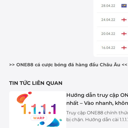
>> ONE88
cá cược bóng đá
hàng đầu Châu Âu <<
TIN TỨC LIÊN QUAN
Hướng dẫn truy cập ON
nhất – Vào nhanh, khôn
Truy cập ONE88 chính thứ
bị chặn. Hướng dẫn cài 1.1.1.
mới nhất an toàn, bảo mật 