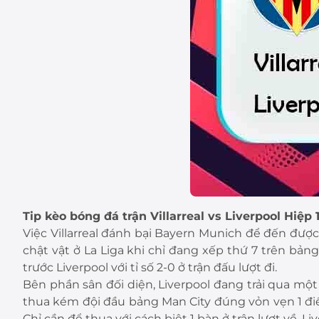
Tip kèo bóng đá trận Villarreal vs Liverpool Hiệp 
Việc Villarreal đánh bại Bayern Munich để đến đư
chật vật ở La Liga khi chỉ đang xếp thứ 7 trên b
trước Liverpool với tỉ số 2-0 ở trận đấu lượt đi.
Bên phần sân đối diện, Liverpool đang trải qua một
thua kém đội đầu bảng Man City đúng vỏn vẹn 1 điểm
Chỉ cần để thua với cách biệt 1 bàn ở trận lượt về, Li