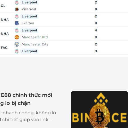
E88 chính thức mới
g lo bị chặn
c nhanh chóng, không lo
1 chi tiết giúp vào link
và ổn định trên mọi thiết