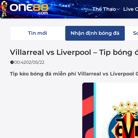
ONE88
Thể Thao
Live 
-
Cá
Cược
Bóng
Tin mới
Nhận định bóng đá
S
Đá,
Cá
Villarreal vs Liverpool – Tip bó
Độ
00:42
02/05/22
Thể
Thao
Tip kèo bóng đá
miễn phí Villarreal vs Liverpool
Uy
Tín
TOP
1