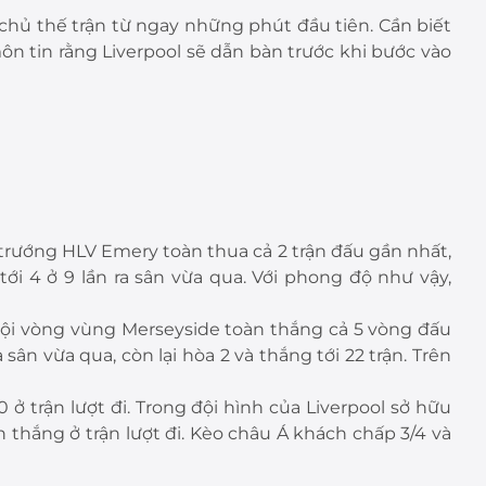
chủ thế trận từ ngay những phút đầu tiên. Cần biết
ôn tin rằng Liverpool sẽ dẫn bàn trước khi bước vào
 trướng HLV Emery toàn thua cả 2 trận đấu gần nhất,
tới 4 ở 9 lần ra sân vừa qua. Với phong độ như vậy,
 Đội vòng vùng Merseyside toàn thắng cả 5 vòng đấu
sân vừa qua, còn lại hòa 2 và thắng tới 22 trận. Trên
 ở trận lượt đi. Trong đội hình của Liverpool sở hữu
n thắng ở trận lượt đi. Kèo châu Á khách chấp 3/4 và