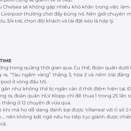
ếu Chelsea sẽ không gặp nhiều khó khăn trong việc làm 
 Liverpool thường chơi đầy bùng nổ. Nên giới chuyên m
ỉu 3/4 trái, chọn đội khách và tài đặt kèo là hợp lý.
 TIME
hường trong quãng thời gian qua. Cụ thể, đoàn quân dưới
ng ra, “Tàu ngầm vàng” thắng 3, hòa 2 và nếm trái đắng 
rpool ở vòng đấu tới.
 gần như không thể bị ngăn cản ở thời điểm hiện tại.
g ra, đoàn quân HLV Klopp chỉ để thua 1 trong 25 lần ra 
n thắng ở 12 chuyến đi vừa qua.
khi mà họ dễ dàng đánh bại được Villarreal với tỉ số 2-0
e.... nên không bất ngờ nếu họ tiếp tục giành được chiế
cả.