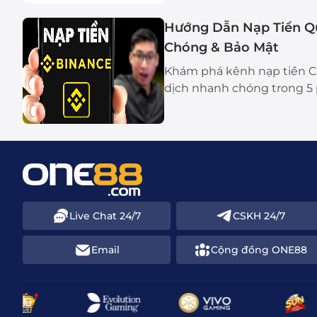
bị.
Hướng Dẫn Nạp Tiền Qua Tiề
Chóng & Bảo Mật
Khám phá kênh nạp tiền Cr
dịch nhanh chóng trong 5 
mật cao.
Live Chat 24/7
CSKH 24/7
Email
Cộng đồng ONE88