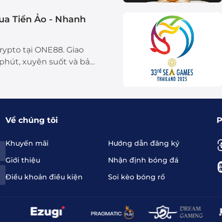
n Ảo - Nhanh
ypto tại ONE88. Giao
phút, xuyên suốt và bảo
Về chúng tôi
P
Khuyến mãi
Hướng dẫn đăng ký
Giới thiệu
Nhận định bóng đá
Điều khoản điều kiện
Soi kèo bóng rổ