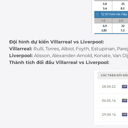
Đội hình dự kiến Villarreal vs Liverpool:
Villarreal:
Rulli, Torres, Albiol, Foyth, Estupinan, Pa
Liverpool:
Alisson, Alexander-Arnold, Konate, Van Di
Thành tích đối đầu Villarreal vs Liverpool: