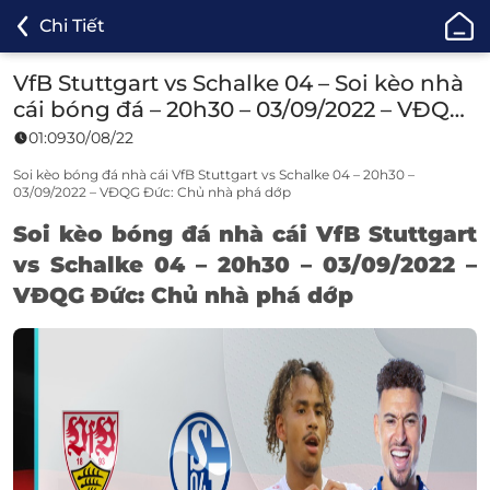
ONE88
Chi Tiết
-
Cá
VfB Stuttgart vs Schalke 04 – Soi kèo nhà
Cược
cái bóng đá – 20h30 – 03/09/2022 – VĐQG
Bóng
Đức
01:09
30/08/22
Đá,
Cá
Soi kèo bóng đá nhà cái VfB Stuttgart vs Schalke 04 – 20h30 –
03/09/2022 – VĐQG Đức: Chủ nhà phá dớp
Độ
Thể
Soi kèo bóng đá
nhà cái VfB Stuttgart
Thao
vs Schalke 04 – 20h30 – 03/09/2022 –
Uy
VĐQG Đức: Chủ nhà phá dớp
Tín
TOP
1