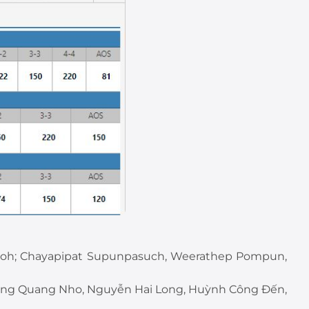
loh; Chayapipat Supunpasuch, Weerathep Pompun,
 Dụng Quang Nho, Nguyễn Hai Long, Huỳnh Công Đến,