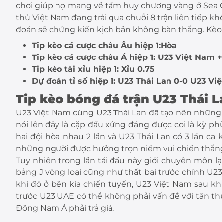
chơi giúp họ mang về tấm huy chương vàng ở Sea Ga
thủ Việt Nam đang trải qua chuỗi 8 trận liên tiếp k
đoán sẽ chứng kiến kịch bản không bàn thắng. Kèo châ
Tip kèo cá cược châu Âu hiệp 1:Hòa
Tip kèo cá cược châu Á hiệp 1: U23 Việt Nam +
Tip kèo tài xỉu hiệp 1: Xỉu 0.75
Dự đoán tỉ số hiệp 1: U23 Thái Lan 0-0 U23 Vi
Tip kèo bóng đá trận U23 Thái L
U23 Việt Nam cùng U23 Thái Lan đã tạo nên những c
nói lên đây là cặp đấu xứng đáng được coi là kỳ p
hai đội hòa nhau 2 lần và U23 Thái Lan có 3 lần ca
những người được hưởng trọn niềm vui chiến thắn
Tuy nhiên trong lần tái đấu này giới chuyên môn l
bảng J vòng loại cũng như thất bại trước chính U2
khi đó ở bên kia chiến tuyến, U23 Việt Nam sau kh
trước U23 UAE có thể không phải vấn đề với tân t
Đông Nam Á phải trả giá.