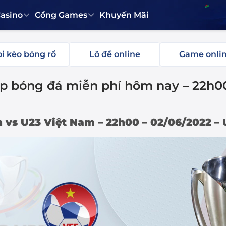
Casino
Cổng Games
Khuyến Mãi
oi kèo bóng rổ
Lô đề online
Game onli
ip bóng đá miễn phí hôm nay – 22h0
 vs U23 Việt Nam – 22h00 – 02/06/2022 – 