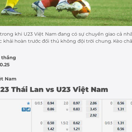
trong khi U23 Việt Nam đang có sự chuyển giao cả nhân
hải hoàn trước đối thủ không đội trời chung. Kèo châu 
n thắng
0.25
iệt Nam
U23 Thái Lan vs U23 Việt Nam