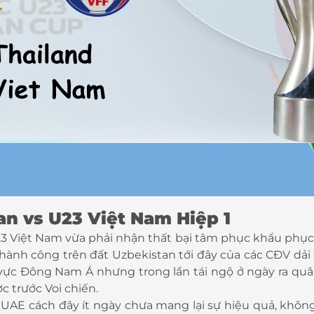
an vs U23 Việt Nam Hiệp 1
 Việt Nam vừa phải nhận thất bại tâm phục khẩu phục
ành công trên đất Uzbekistan tới đây của các CĐV dải 
 vực Đông Nam Á nhưng trong lần tái ngộ ở ngày ra quâ
c trước Voi chiến.
 UAE cách đây ít ngày chưa mang lại sự hiệu quả, không 