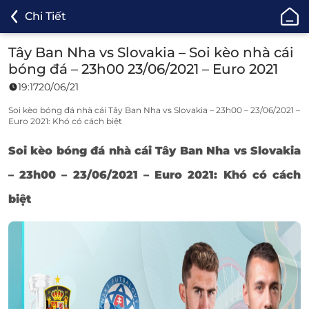
ONE88
Chi Tiết
-
Cá
Tây Ban Nha vs Slovakia – Soi kèo nhà cái
Cược
bóng đá – 23h00 23/06/2021 – Euro 2021
Bóng
19:17
20/06/21
Đá,
Cá
Soi kèo bóng đá nhà cái Tây Ban Nha vs Slovakia – 23h00 – 23/06/2021 –
Euro 2021: Khó có cách biệt
Độ
Thể
Soi kèo bóng đá nhà cái Tây Ban Nha vs Slovakia
Thao
Uy
– 23h00 – 23/06/2021 – Euro 2021: Khó có cách
Tín
biệt
TOP
1