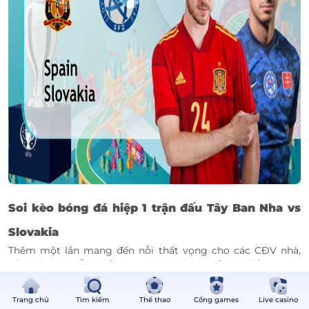
Soi kèo
bóng đá hiệp 1 trận đấu Tây Ban Nha vs
Slovakia
Thêm một lần mang đến nỗi thất vọng cho các CĐV nhà,
"đàn bò tót lạ lẫm" của HLV Luis Enrique chỉ có 1 điểm trong
cuộc đối đầu với "Đại bàng trắng" Ba Lan dù được đánh giá
cao hơn đối thủ khá nhiều. Đánh bại Slovakia ở thời điểm
Trang chủ
Tìm kiếm
Thể thao
Cổng games
Live casino
hiện tại chắc chắn sẽ là một thử thách không nhỏ dành cho