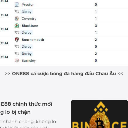
>> ONE88
cá cược bóng đá
hàng đầu Châu Âu <<
E88 chính thức mới
g lo bị chặn
c nhanh chóng, không lo