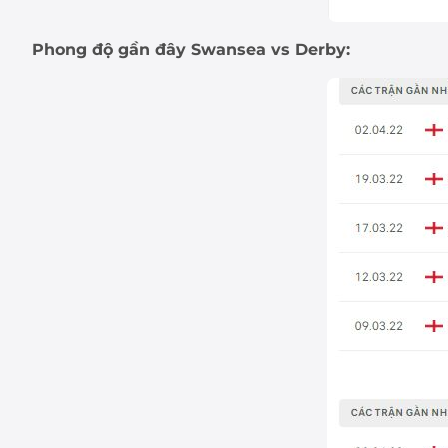
Phong độ gần đây Swansea vs Derby: