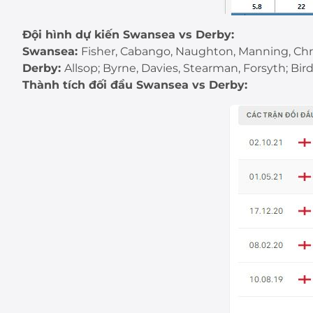
Đội hình dự kiến Swansea vs Derby:
Swansea:
Fisher, Cabango, Naughton, Manning, Chri
Derby:
Allsop; Byrne, Davies, Stearman, Forsyth; Bird,
Thành tích đối đầu Swansea vs Derby: