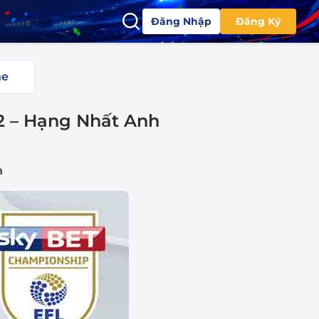
Đăng Nhập
Đăng Ký
ne
2 – Hạng Nhất Anh
h