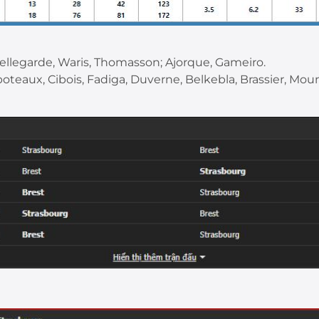
d, Bellegarde, Waris, Thomasson; Ajorque, Gameiro.
ppoteaux, Cibois, Fadiga, Duverne, Belkebla, Brassier, Moun