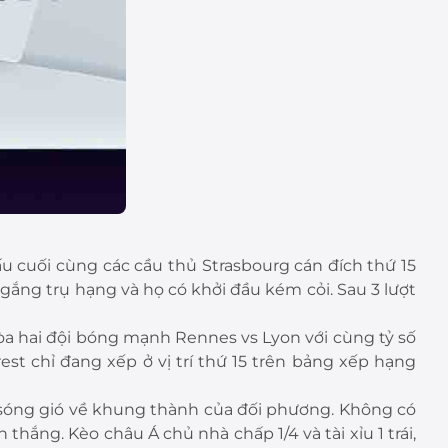
ấu cuối cùng các cầu thủ Strasbourg cán đích thứ 15
ắng trụ hạng và họ có khởi đầu kém cỏi. Sau 3 lượt
òa hai đội bóng mạnh Rennes vs Lyon với cùng tỷ số
est chỉ đang xếp ở vị trí thứ 15 trên bảng xếp hạng
ây sóng gió về khung thành của đối phương. Không có
thắng. Kèo châu Á chủ nhà chấp 1/4 và tài xỉu 1 trái,