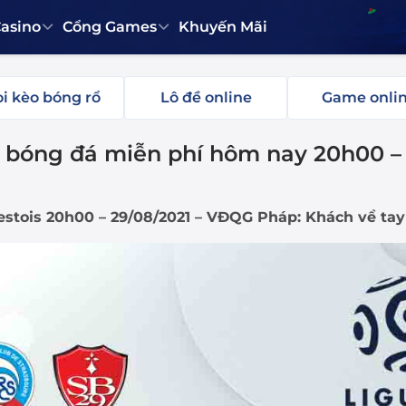
Casino
Cổng Games
Khuyến Mãi
oi kèo bóng rổ
Lô đề online
Game onli
Tip bóng đá miễn phí hôm nay 20h00 
estois 20h00 – 29/08/2021 – VĐQG Pháp: Khách về tay