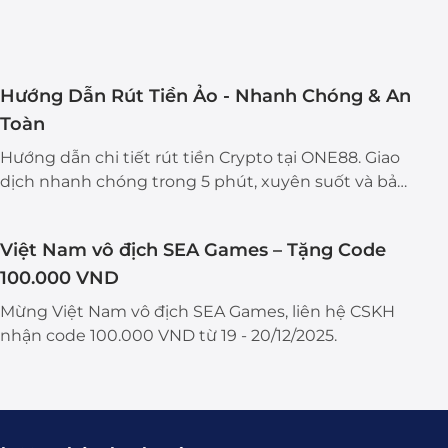
Hướng Dẫn Rút Tiền Ảo - Nhanh Chóng & An
Toàn
Hướng dẫn chi tiết rút tiền Crypto tại ONE88. Giao
dịch nhanh chóng trong 5 phút, xuyên suốt và bảo
mật cao.
Việt Nam vô địch SEA Games – Tặng Code
100.000 VND
Mừng Việt Nam vô địch SEA Games, liên hệ CSKH
nhận code 100.000 VND từ 19 - 20/12/2025.