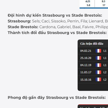
Đội hình dự kiến Strasbourg vs Stade Brestois:
Strasbourg:
Sels; Caci, Sissoko, Perrin, Fila; Lienar
Stade Brestois:
Cardona, Gabriel, Baal, Faivre, Phili
Thành tích đối đầu Strasbourg vs Stade Brestois:
Phong độ gần đây Strasbourg vs Stade Brestois: