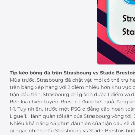
Tip kèo bóng đá trận
Strasbourg vs Stade Bresto
Mùa trước, Strasbourg đã chật vật mới có thể trụ h
trên bảng xếp hạng với 2 điểm nhiều hơn khu vực c
trận đầu tiên, Strasbourg chỉ giành được 1 điểm và 
Bên kia chiến tuyến, Brest có được kết quả đáng k
1-1. Tuy nhiên, trước một PSG ở đẳng cấp hoàn toàn
Ligue 1. Hành quân tới sân của Strasbourg vòng tới,
Nhiều khả năng 45 phút đầu tiên của trận đấu sẽ di
gì ngạc nhiên nếu Strasbourg vs Stade Brestois bước 