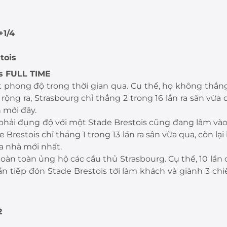
+1/4
tois
is
FULL TIME
phong độ trong thời gian qua. Cụ thể, họ không thắng c
 rộng ra, Strasbourg chỉ thắng 2 trong 16 lần ra sân vừa 
h mới đây.
 phải đụng độ với một Stade Brestois cũng đang lâm và
 Brestois chỉ thắng 1 trong 13 lần ra sân vừa qua, còn lạ
a nhà mới nhất.
hoàn toàn ủng hộ các cầu thủ Strasbourg. Cụ thể, 10 lầ
lần tiếp đón Stade Brestois tới làm khách và giành 3 chi
2