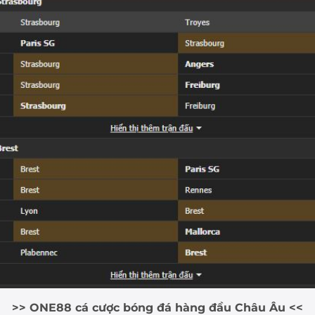
>> ONE88
cá cược bóng đá
hàng đầu Châu Âu <<