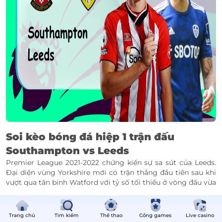
Soi kèo
bóng đá hiệp 1 trận đấu
Southampton vs Leeds
Premier League 2021-2022 chứng kiến sự sa sút của Leeds.
Đại diện vùng Yorkshire mới có trận thắng đầu tiên sau khi
vượt qua tân binh Watford với tỷ số tối thiểu ở vòng đấu vừa
qua. Làm khách trên sân St Mary's của một Southampton
cũng đang có phong độ không quá ấn tượng trong khuôn
khổ vòng 8 tới đây, thầy trò HLV Marcelo Bielsa có lý do để
Trang chủ
Tìm kiếm
Thể thao
Cổng games
Live casino