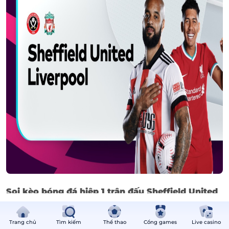
Soi kèo bóng đá hiệp 1 trận đấu Sheffield United
vs Liverpool
Liverpool đang trải qua quãng thời gian được coi là tệ nhất
Trang chủ
Tìm kiếm
Thể thao
Cổng games
Live casino