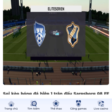
Soi kèo bóng đá hi
ệ
p 1 tr
ậ
n
đ
ấ
u Sarpsborg 08 FF
vs Stabaek
Eliteserien năm nay đang đi về giai đoạn nước rút,
Trang chủ
Tìm kiếm
Thể thao
Cổng games
Live casino