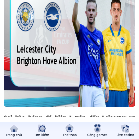
Soi kèo bóng đá hi
ệ
p 1 tr
ậ
n
đ
ấ
u Leicester vs
Brighton
Trang chủ
Tìm kiếm
Thể thao
Cổng games
Live casino
Không khiến các CĐV nhà thất vọng, Brighton đã không