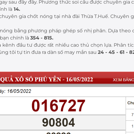
y sau đây đây. Phương thức soi cầu được chuyên gia của
ính là
14.
chuyên gia chốt nóng tại nhà đài Thừa T.Huế. Chuyên 
 nóng bằng phương pháp ghép số nhị phân. Dựa theo d
bạn chính là
354 - 815.
à kênh đầu tư được rất nhiều cao thủ chọn lựa. Phân tí
ng tôi tự tin đưa ra dàn số may mắn sau
24 - 45 - 61 - 8