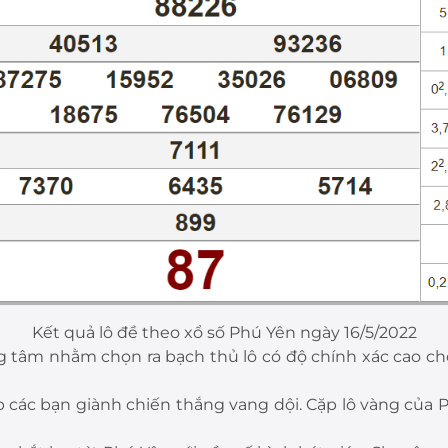
Kết quả lô đề theo xổ số Phú Yên ngày 16/5/2022
 tâm nhằm chọn ra bạch thủ lô có độ chính xác cao c
iúp các bạn giành chiến thắng vang dội. Cặp lô vàng của 