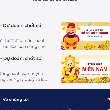
- Dự đoán, chốt số
ố thứ 2 đầu tuần thành
ô thủ. Các bạn cùng chốt
 đây để có được thành
- Dự đoán, chốt số
ong ngày 26/12/2022 khi
ne nhé.
ồng hành với chuyên
g tôi. Ngày quay số lô
22 với các bộ số sáng giá
 Tháp, Cà Mau sẽ được
t số để có được kỳ đầu
Về chúng tôi
P