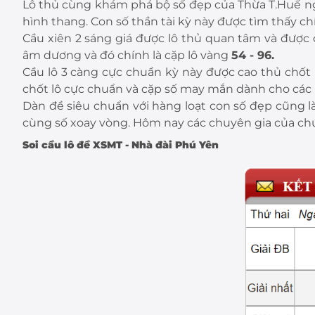
Lô thủ cùng khám phá bộ số đẹp của Thừa T.Huế nga
hình thang. Con số thần tài kỳ này được tìm thấy ch
Cầu xiên 2 sáng giá được lô thủ quan tâm và được 
âm dương và đó chính là cặp lô vàng
54 - 96.
Cầu lô 3 càng cực chuẩn kỳ này được cao thủ chốt
chốt lô cực chuẩn và cặp số may mắn dành cho các 
Dàn đề siêu chuẩn với hàng loạt con số đẹp cũng l
cùng số xoay vòng. Hôm nay các chuyên gia của chú
Soi cầu lô đề XSMT - Nhà đài Phú Yên