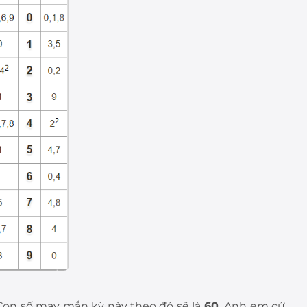
Con số may mắn kỳ này theo đó sẽ là
60.
Anh em cứ