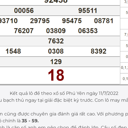
Kết quả lô đề theo xổ số Phú Yên ngày 11/7/2022
bạch thủ ngay tại giải đặc biệt kỳ trước. Con lô may 
 cũng được chuyên gia đánh giá rất cao. Với phương phá
ó chính là
35 - 59.
ính là cặp số anh em nên chọn để đánh lớn. Cầu số đẹ