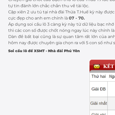
tự tin đánh lớn chắc chắn thu về tài lộc.
Cặp xiên 2 ưu tú tại nhà đài Thừa T.Huế kỳ này đượ
cực đẹp cho anh em chính là
07 - 70.
Áp dụng soi cầu lô 3 càng kỳ này từ dữ liệu bạc nhớ 
thì các con số được chốt nóng ngay lúc này chính là
Dàn đề bất bại cũng là sự quan tâm rất lớn của a
hôm nay được chuyên gia chọn ra với 5 con số như 
Soi cầu lô đề XSMT - Nhà đài Phú Yên