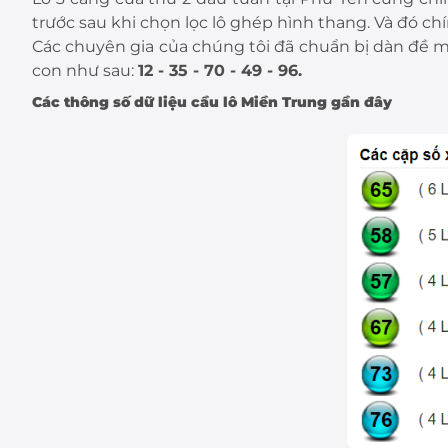
trước sau khi chọn lọc lô ghép hình thang. Và đó chí
Các chuyên gia của chúng tôi đã chuẩn bị dàn đề m
con như sau:
12 - 35 - 70 - 49 - 96.
Các thông số dữ liệu cầu lô Miền Trung gần đây