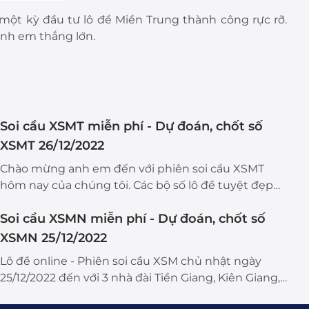
t kỳ đầu tư lô đề Miền Trung thành công rực rỡ.
anh em thắng lớn.
Soi cầu XSMT miễn phí - Dự đoán, chốt số
XSMT 26/12/2022
Chào mừng anh em đến với phiên soi cầu XSMT
hôm nay của chúng tôi. Các bộ số lô đề tuyệt đẹp
được các chuyên gia chốt thành công từ 2 nhà đài
Soi cầu XSMN miễn phí - Dự đoán, chốt số
Thừa T.Huế, Phú Yên. Lô thủ cùng đồng hành với
chúng tôi để có được thành công và tài lộc trong
XSMN 25/12/2022
ngày thứ 2 đầu tuần ngày 26/12/2022.
Lô đề online - Phiên soi cầu XSM chủ nhật ngày
25/12/2022 đến với 3 nhà đài Tiền Giang, Kiên Giang,
Đà Lạt. Anh em lô thủ, đề hãy cùng đến với chúng