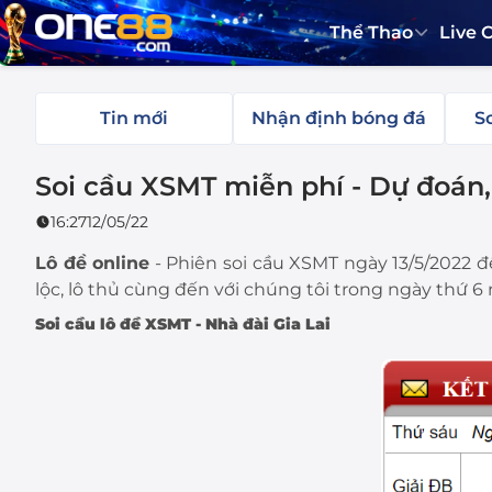
ONE88
Thể Thao
Live 
-
Cá
Cược
Bóng
Tin mới
Nhận định bóng đá
S
Đá,
Cá
Soi cầu XSMT miễn phí - Dự đoán,
Độ
16:27
12/05/22
Thể
Thao
Lô đề online
- Phiên soi cầu XSMT ngày 13/5/2022 đ
Uy
lộc, lô thủ cùng đến với chúng tôi trong ngày thứ 6
Tín
Soi cầu lô đề XSMT - Nhà đài Gia Lai
TOP
1