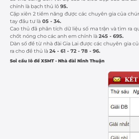
chính là bạch thủ lô
95.
Cặp xiên 2 tiềm năng được các chuyên gia của chúng
tay đầu tư là
05 - 34.
Cao thủ đã phân tích dữ liệu số ma trận và tìm ra 
chốt nóng cho các anh em chính là
245 - 695.
Dàn số đề từ nhà đài Gia Lai được các chuyên gia củ
ra cho đề thủ là
24 - 61 - 72 - 78 - 96.
Soi cầu lô đề XSMT - Nhà đài Ninh Thuận