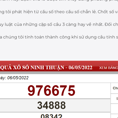
 tôi phát hiện từ cầu số theo cầu số chẵn lẻ. Chốt số 
quy luật của những cặp số cầu 3 càng hay về nhất. Đối c
a chúng tôi tính toán thành công khi sử dụng cầu tính 