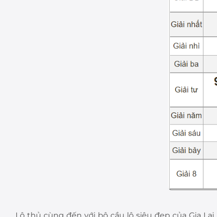
Lô thủ cùng đến với bộ cầu lô siêu đẹp của Gia L