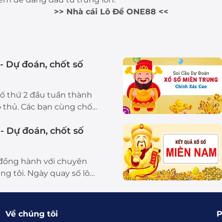
>>
Nhà cái
Lô Đề ONE88 <<
- Dự đoán, chốt số
ố thứ 2 đầu tuần thành
ô thủ. Các bạn cùng chốt
 đây để có được thành
- Dự đoán, chốt số
ong ngày 26/12/2022 khi
ne nhé.
ồng hành với chuyên
g tôi. Ngày quay số lô
22 với các bộ số sáng giá
 Tháp, Cà Mau sẽ được
t số để có được kỳ đầu
Về chúng tôi
P