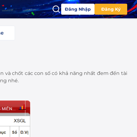
Đăng Nhập
Đăng Ký
ne
oán và chốt các con số có khả năng nhất đem đến tài
ông nhé.