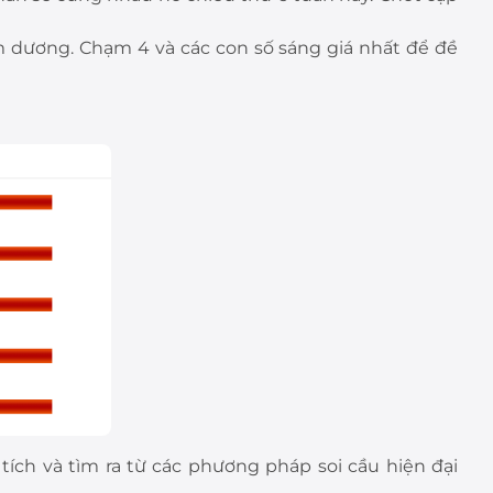
m dương. Chạm 4 và các con số sáng giá nhất để đề
tích và tìm ra từ các phương pháp soi cầu hiện đại