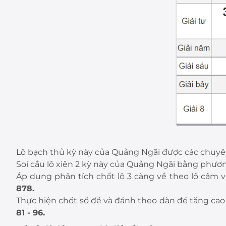
Lô bạch thủ kỳ này của Quảng Ngãi được các chuyên g
Soi cầu lô xiên 2 kỳ này của Quảng Ngãi bằng phươ
Áp dụng phân tích chốt lô 3 càng về theo lô câm 
878.
Thực hiện chốt số đề và đánh theo dàn đề tăng ca
81 - 96.