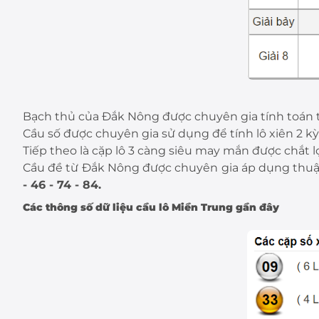
Bạch thủ của Đắk Nông được chuyên gia tính toán t
Cầu số được chuyên gia sử dụng để tính lô xiên 2 kỳ
Tiếp theo là cặp lô 3 càng siêu may mắn được chắt l
Cầu đề từ Đắk Nông được chuyên gia áp dụng thuật t
- 46 - 74 - 84.
Các thông số dữ liệu cầu lô Miền Trung gần đây