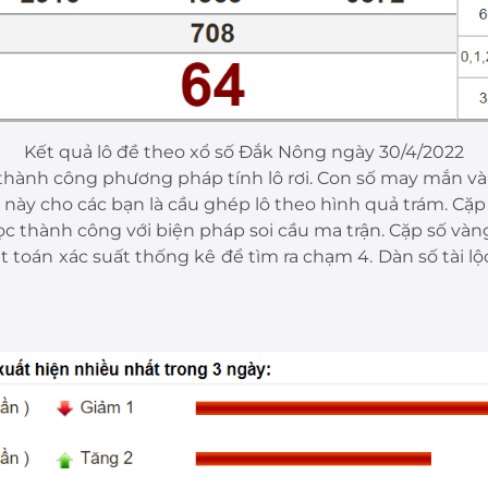
Kết quả lô đề theo xổ số Đắk Nông ngày 30/4/2022
hành công phương pháp tính lô rơi. Con số may mắn và 
 này cho các bạn là cầu ghép lô theo hình quả trám. Cặp 
ọc thành công với biện pháp soi cầu ma trận. Cặp số vàn
oán xác suất thống kê để tìm ra chạm 4. Dàn số tài lộ