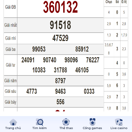
Trang chủ
Tìm kiếm
Thể thao
Cổng games
Live casino