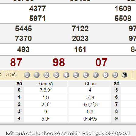
Kết quả cầu lô theo xổ số miền Bắc ngày 05/10/2021