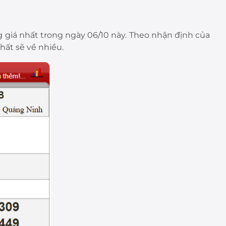
 giá nhất trong ngày 06/10 này. Theo nhận định của
hất sẽ về nhiều.