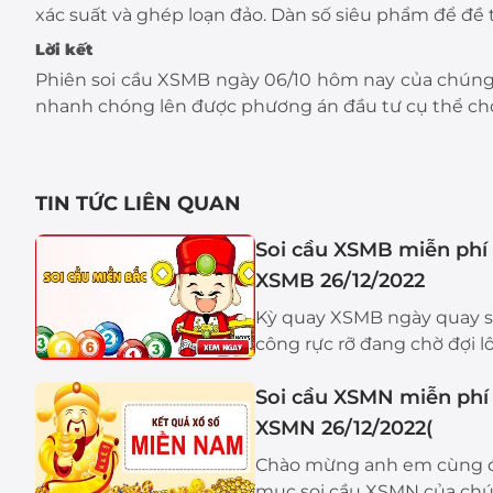
xác suất và ghép loạn đảo. Dàn số siêu phẩm để đề 
Lời kết
Phiên soi cầu XSMB ngày 06/10 hôm nay của chúng tô
nhanh chóng lên được phương án đầu tư cụ thể ch
TIN TỨC LIÊN QUAN
Soi cầu XSMB miễn phí 
XSMB 26/12/2022
Kỳ quay XSMB ngày quay s
công rực rỡ đang chờ đợi l
nóng các con số vàng ngay
Soi cầu XSMN miễn phí 
công và nhiều lợi nhuận tr
đầu tư lô đề miền bắc onli
XSMN 26/12/2022(
Chào mừng anh em cùng đ
mục soi cầu XSMN của chún