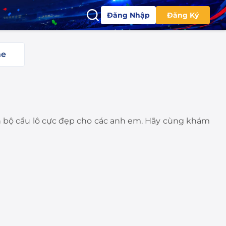
Đăng Nhập
Đăng Ký
ne
n bộ cầu lô cực đẹp cho các anh em. Hãy cùng khám