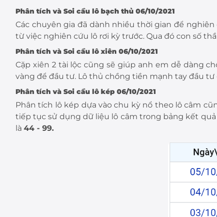
Phân tích và Soi cầu lô bạch thủ 06/10/2021
Các chuyên gia đã dành nhiều thời gian để nghiên
từ việc nghiên cứu lô rơi kỳ trước. Qua đó con số t
Phân tích và Soi cầu lô xiên 06/10/2021
Cặp xiên 2 tài lộc cũng sẽ giúp anh em dễ dàng ch
vàng để đầu tư. Lô thủ chồng tiền mạnh tay đầu tư 
Phân tích và Soi cầu lô kép 06/10/2021
Phân tích lô kép dựa vào chu kỳ nổ theo lô câm c
tiếp tục sử dụng dữ liệu lô câm trong bảng kết quả
là
44 - 99.