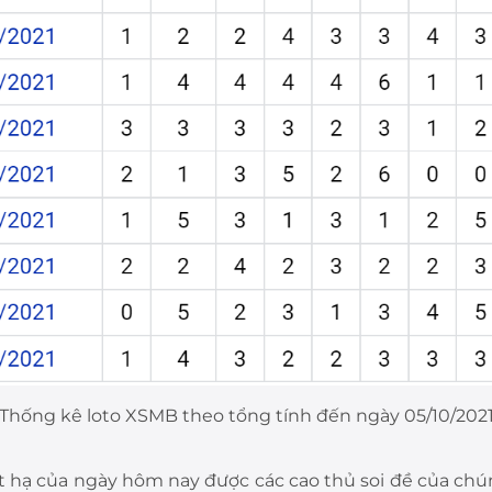
Thống kê loto XSMB theo tổng tính đến ngày 05/10/202
 hạ của ngày hôm nay được các cao thủ soi đề của chú