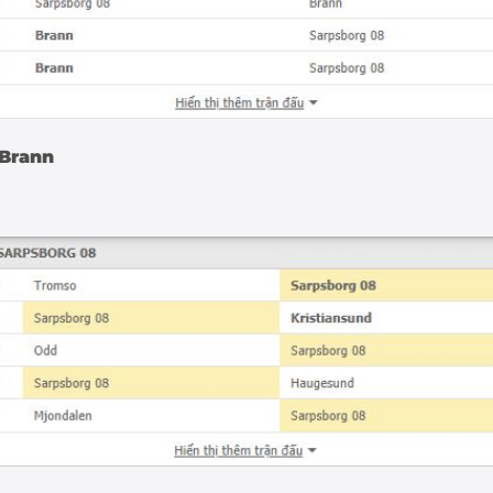
 Brann