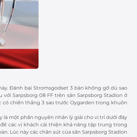
 này. Đánh bại Stromsgodset 3 bàn không gỡ dù sao
ầu với Sarpsborg 08 FF trên sân Sarpsborg Stadion ở
ục có chiến thắng 3 sao trước Oygarden trong khuôn
y là một phần nguyên nhân lý giải cho vị trí dưới đáy
để các vị khách cải thiện khả năng tập trung trong
bàn. Lúc này các chân sút của sân Sarpsborg Stadion