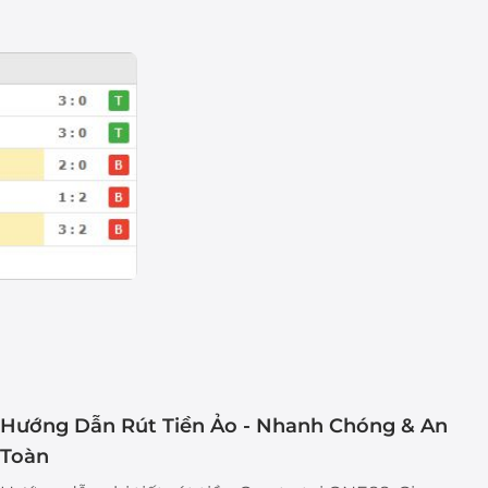
Hướng Dẫn Rút Tiền Ảo - Nhanh Chóng & An
Toàn