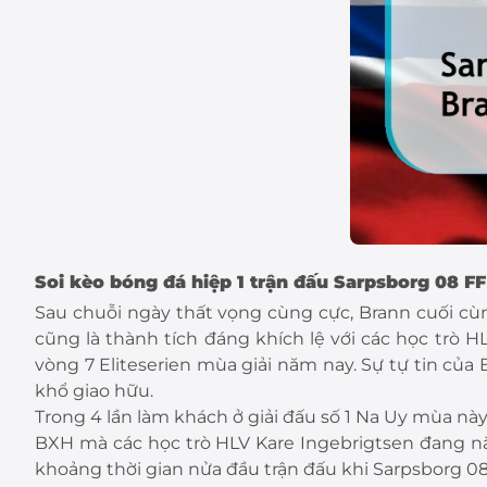
Soi kèo
bóng đá hiệp 1 trận đấu Sarpsborg 08 FF
Sau chuỗi ngày thất vọng cùng cực, Brann cuối cù
cũng là thành tích đáng khích lệ với các học trò H
vòng 7 Eliteserien mùa giải năm nay. Sự tự tin củ
khổ giao hữu.
Trong 4 lần làm khách ở giải đấu số 1 Na Uy mùa này,
BXH mà các học trò HLV Kare Ingebrigtsen đang nắm
khoảng thời gian nửa đầu trận đấu khi Sarpsborg 08