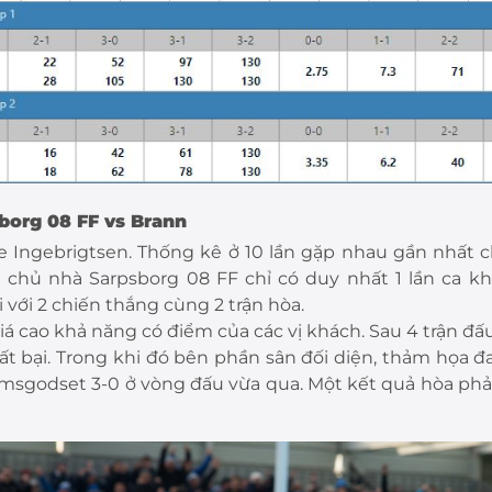
sborg 08 FF vs Brann
e Ingebrigtsen. Thống kê ở 10 lần gặp nhau gần nhất ch
à chủ nhà Sarpsborg 08 FF chỉ có duy nhất 1 lần ca k
 với 2 chiến thắng cùng 2 trận hòa.
á cao khả năng có điểm của các vị khách. Sau 4 trận đấu
ất bại. Trong khi đó bên phần sân đối diện, thảm họa đ
tromsgodset 3-0 ở vòng đấu vừa qua. Một kết quả hòa 