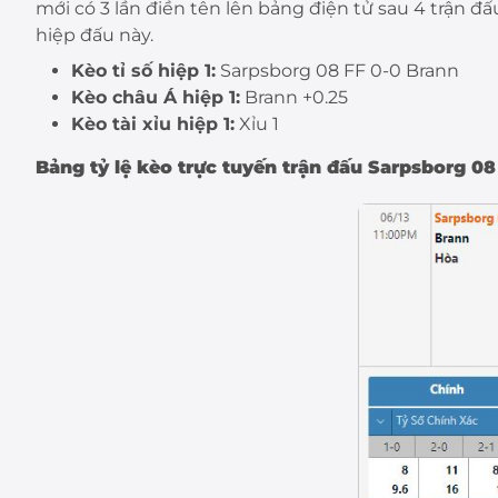
mới có 3 lần điền tên lên bảng điện tử sau 4 trận đấ
hiệp đấu này.
Kèo tỉ số hiệp 1:
Sarpsborg 08 FF 0-0 Brann
Kèo châu Á hiệp 1:
Brann +0.25
Kèo tài xỉu hiệp 1:
Xỉu 1
Bảng tỷ lệ kèo trực tuyến trận đấu Sarpsborg 08