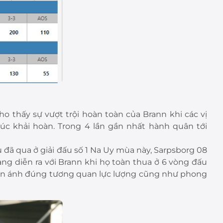
o thấy sự vượt trội hoàn toàn của Brann khi các vị
húc khải hoàn. Trong 4 lần gần nhất hành quân tới
 đã qua ở giải đấu số 1 Na Uy mùa này, Sarpsborg 08
ang diễn ra với Brann khi họ toàn thua ở 6 vòng đấu
phản ánh đúng tương quan lực lượng cũng như phong