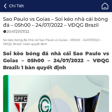
ONE88
Chi Tiết
-
Cá
Sao Paulo vs Goias – Soi kèo nhà cái bóng
Cược
đá – 05h00 – 24/07/2022 – VĐQG Brazil
Bóng
20:47
21/07/22
Đá,
Cá
Soi kèo bóng đá nhà cái Sao Paulo vs Goias – 05h00 – 24/07/2022 –
VĐQG Brazil: 1 bàn quyết định
Độ
Thể
Soi kèo bóng đá
nhà cái Sao Paulo vs
Thao
Goias – 05h00 – 24/07/2022 – VĐQG
Uy
Brazil: 1 bàn quyết định
Tín
TOP
1