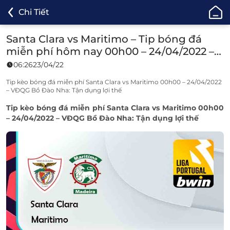
ONE88
Chi Tiết
-
Cá
Santa Clara vs Maritimo – Tip bóng đá
Cược
miễn phí hôm nay 00h00 – 24/04/2022 –
Bóng
VĐQG Bồ Đào Nha
06:26
23/04/22
Đá,
Cá
Tip kèo bóng đá miễn phí Santa Clara vs Maritimo 00h00 – 24/04/2022
– VĐQG Bồ Đào Nha: Tận dụng lợi thế
Độ
Thể
Tip kèo bóng đá
miễn phí Santa Clara vs Maritimo 00h00
Thao
– 24/04/2022 – VĐQG Bồ Đào Nha: Tận dụng lợi thế
Uy
Tín
TOP
1