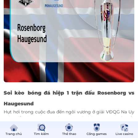
Soi kèo
bóng đá hiệp 1 trận đấu Rosenborg vs
Haugesund
Hụt hơi trong cuộc đua đến ngôi vương ở giải VĐQG Na Uy
mùa giải năm nay, Rosenborg vừa phơi áo 0-2 trong chuyến
làm khách trên sân của Lillestrom. Được đánh giá cao hơn
các vị khách Haugesund trong cuộc tiếp đón trên sân nhà
Trang chủ
Tìm kiếm
Thể thao
Cổng games
Live casino
Lerkendal ở vòng 10 tới đây nhưng đội bóng được dẫn dắt