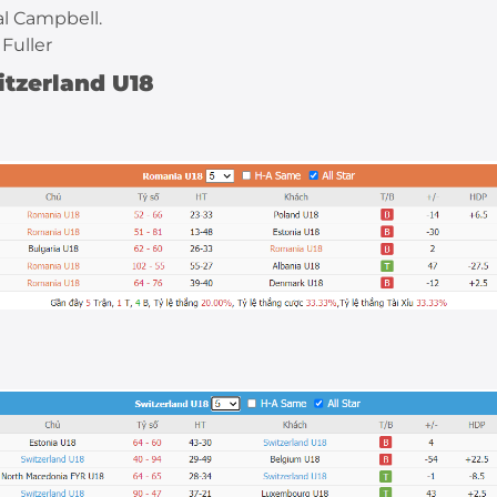
al Campbell.
 Fuller
tzerland U18