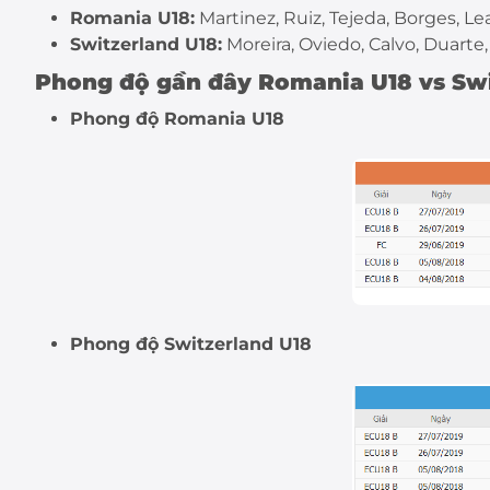
Romania U18:
Martinez, Ruiz, Tejeda, Borges, Le
Switzerland U18:
Moreira, Oviedo, Calvo, Duarte,
Phong độ gần đây Romania U18 vs Swi
Phong độ Romania U18
Phong độ Switzerland U18