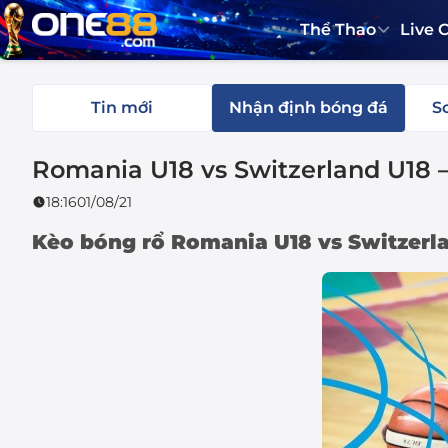
ONE88
Thể Thao
Live 
-
Cá
Cược
Bóng
Tin mới
Nhận định bóng đá
S
Đá,
Cá
Romania U18 vs Switzerland U18 –
Độ
18:16
01/08/21
Thể
Thao
Kèo bóng rổ
Romania U18 vs Switzerla
Uy
Tín
TOP
1