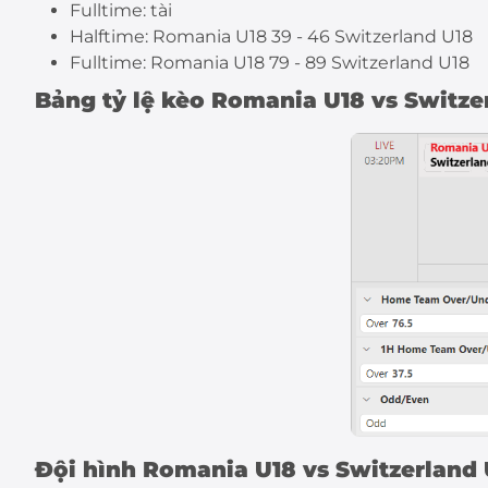
Fulltime: tài
Halftime: Romania U18 39 - 46 Switzerland U18
Fulltime: Romania U18 79 - 89 Switzerland U18
Bảng tỷ lệ kèo Romania U18 vs Switze
Đội hình Romania U18 vs Switzerland 