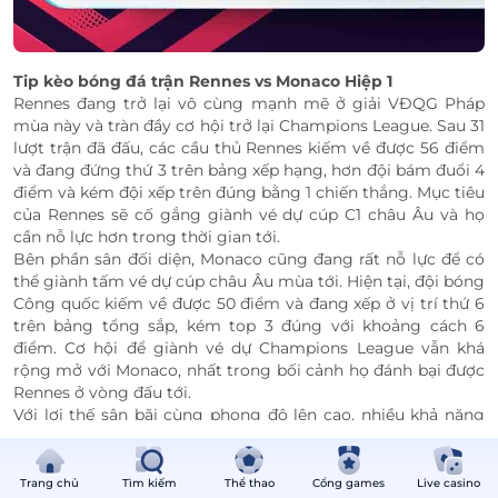
Tip kèo bóng đá trận Rennes vs Monaco Hiệp 1
Rennes đang trở lại vô cùng mạnh mẽ ở giải VĐQG Pháp
mùa này và tràn đầy cơ hội trở lại Champions League. Sau 31
lượt trận đã đấu, các cầu thủ Rennes kiếm về được 56 điểm
và đang đứng thứ 3 trên bảng xếp hạng, hơn đội bám đuổi 4
điểm và kém đội xếp trên đúng bằng 1 chiến thắng. Mục tiêu
của Rennes sẽ cố gắng giành vé dự cúp C1 châu Âu và họ
cần nỗ lực hơn trong thời gian tới.
Bên phần sân đối diện, Monaco cũng đang rất nỗ lực để có
thể giành tấm vé dự cúp châu Âu mùa tới. Hiện tại, đội bóng
Công quốc kiếm về được 50 điểm và đang xếp ở vị trí thứ 6
trên bảng tổng sắp, kém top 3 đúng với khoảng cách 6
điểm. Cơ hội để giành vé dự Champions League vẫn khá
rộng mở với Monaco, nhất trong bối cảnh họ đánh bại được
Rennes ở vòng đấu tới.
Với lợi thế sân bãi cùng phong độ lên cao, nhiều khả năng
Rennes sẽ tràn lên tấn công ngay trong 45 phút đầu tiên.
Sức ép lên khung thành của Monaco rất lớn và các cầu thủ
Rennes được dự báo sẽ có bàn khai thông bế tắc ngay trong
Trang chủ
Tìm kiếm
Thể thao
Cổng games
Live casino