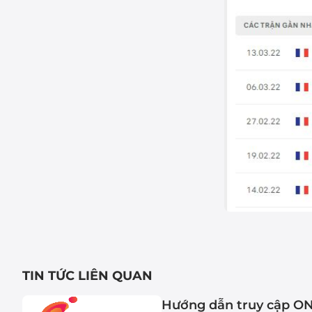
TIN TỨC LIÊN QUAN
Hướng dẫn truy cập ON