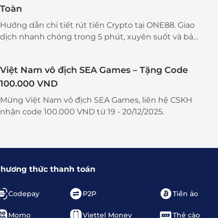
Toàn
Hướng dẫn chi tiết rút tiền Crypto tại ONE88. Giao
dịch nhanh chóng trong 5 phút, xuyên suốt và bảo
mật cao.
Việt Nam vô địch SEA Games – Tặng Code
100.000 VND
Mừng Việt Nam vô địch SEA Games, liên hệ CSKH
nhận code 100.000 VND từ 19 - 20/12/2025.
hương thức thanh toán
Codepay
P2P
Tiền ảo
Momo
Viettel Money
Thẻ cào