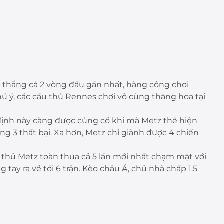
n thắng cả 2 vòng đấu gần nhất, hàng công chơi
chú ý, các cầu thủ Rennes chơi vô cùng thăng hoa tại
 định này càng được củng cố khi mà Metz thể hiện
g 3 thất bại. Xa hơn, Metz chỉ giành được 4 chiến
 thủ Metz toàn thua cả 5 lần mới nhất chạm mặt với
tay ra về tới 6 trận. Kèo châu Á, chủ nhà chấp 1.5