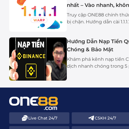
nhất – Vào nhanh, khôn
Truy cập ONE88 chính thứ
bị chặn. Hướng dẫn cài 1.1.1.
mới nhất an toàn, bảo mật 
bị.
Hướng Dẫn Nạp Tiền Qua Tiề
Chóng & Bảo Mật
Khám phá kênh nạp tiền Cr
dịch nhanh chóng trong 5 
mật cao.
Live Chat 24/7
CSKH 24/7