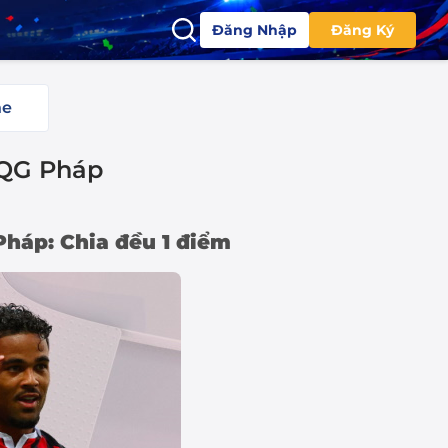
Đăng Nhập
Đăng Ký
ne
ĐQG Pháp
Pháp: Chia đều 1 điểm