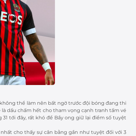
không thể làm nên bất ngờ trước đội bóng đang thi
hể là dấu chấm hết cho tham vọng cạnh tranh tấm vé
1 tới đây, rất khó để Bầy ong giữ lại điểm số tuyệt
 nhất cho thấy sự cân bằng gần như tuyệt đối với 3