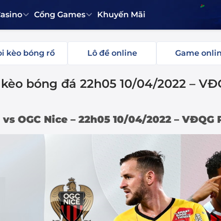
Casino
Cổng Games
Khuyến Mãi
oi kèo bóng rổ
Lô đề online
Game onli
 kèo bóng đá 22h05 10/04/2022 – V
 vs OGC Nice – 22h05 10/04/2022 – VĐQG 