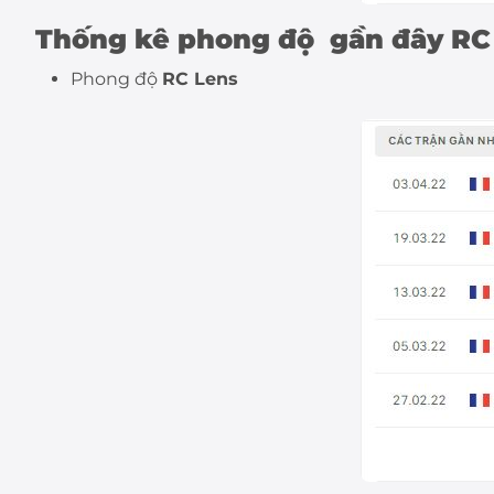
Th
ố
ng k
ê
phong
đ
ộ
g
â
̀n
đâ
y RC
Phong độ
RC Lens