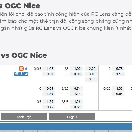
s OGC Nice
iến lối chơi đề cao tính cống hiến của RC Lens càng 
 bảo cho một thế trận đôi công sòng phẳng cũng như kị
i gần nhất giữa RC Lens và OGC Nice chứng kiến ít nhất 3
 vs OGC Nice