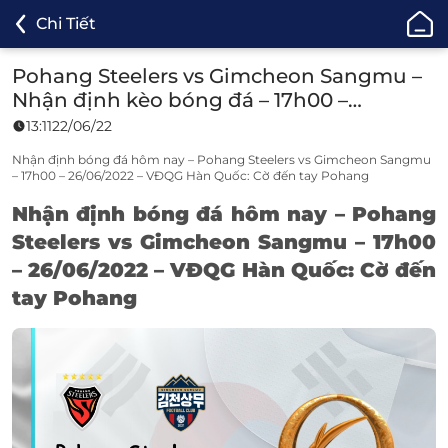
ONE88
Chi Tiết
-
Cá
Pohang Steelers vs Gimcheon Sangmu –
Cược
Nhận định kèo bóng đá – 17h00 –
Bóng
26/06/2022 – VĐQG Hàn Quốc
13:11
22/06/22
Đá,
Cá
Nhận định bóng đá hôm nay – Pohang Steelers vs Gimcheon Sangmu
– 17h00 – 26/06/2022 – VĐQG Hàn Quốc: Cờ đến tay Pohang
Độ
Thể
Nh
ậ
n
đ
ị
nh b
ó
ng
đá
h
ô
m nay
– Pohang
Thao
Steelers vs Gimcheon Sangmu – 17h00
Uy
– 26/06/2022 – VĐQG Hàn Quốc: Cờ đến
Tín
tay Pohang
TOP
1