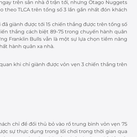
ân ngay trên sân nhà ở trận tới, nhưng Otago Nuggets
èo theo TLCA trên tổng số 3 lần gần nhất đón khách
i đã giành được tới 15 chiến thắng được trên tổng số
chiến thắng cách biệt 89-75 trong chuyến hành quân
ưng Franklin Bulls vẫn là một sự lựa chọn tiềm năng
nhất hành quân xa nhà.
quan khi chỉ giành được vỏn vẹn 3 chiến thắng trên
ách chỉ để đối thủ bỏ vào rổ trung bình vỏn vẹn 75
ược sự thực dụng trong lối chơi trong thời gian qua