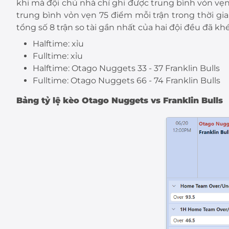
khi mà đội chủ nhà chỉ ghi được trung bình vỏn vẹn
trung bình vỏn vẹn 75 điểm mỗi trận trong thời gia
tổng số 8 trận so tài gần nhất của hai đội đều đã khé
Halftime: xỉu
Fulltime: xỉu
Halftime: Otago Nuggets 33 - 37 Franklin Bulls
Fulltime: Otago Nuggets 66 - 74 Franklin Bulls
Bảng tỷ lệ kèo Otago Nuggets vs Franklin Bulls