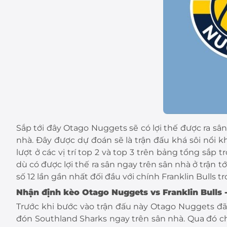
Sắp tới đây Otago Nuggets sẽ có lợi thế được ra sân
nhà. Đây được dự đoán sẽ là trận đấu khá sôi nổi 
lượt ở các vị trí top 2 và top 3 trên bảng tổng sắp
dù có được lợi thế ra sân ngay trên sân nhà ở trận
số 12 lần gần nhất đối đầu với chính Franklin Bulls t
Nhận định kèo Otago Nuggets vs Franklin Bulls 
Trước khi bước vào trận đấu này Otago Nuggets đã
đón Southland Sharks ngay trên sân nhà. Qua đó c