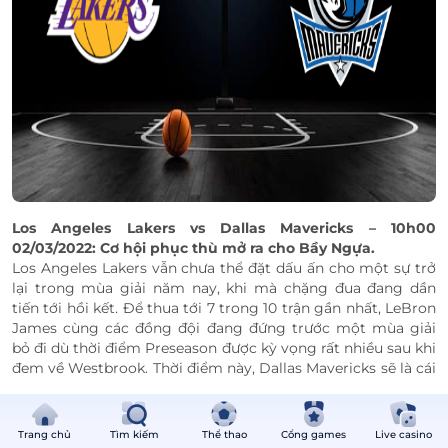
Los Angeles Lakers vs Dallas Mavericks – 10h00
02/03/2022: Cơ hội phục thù mở ra cho Bầy Ngựa.
Los Angeles Lakers vẫn chưa thể đặt dấu ấn cho một sự trở
lại trong mùa giải năm nay, khi mà chặng đua đang dần
tiến tới hồi kết. Để thua tới 7 trong 10 trận gần nhất, LeBron
James cùng các đồng đội đang đứng trước một mùa giải
bỏ đi dù thời điểm Preseason được kỳ vọng rất nhiều sau khi
đem về Westbrook. Thời điểm này, Dallas Mavericks sẽ là cái
tên được đánh giá cao hơn nhiều dù chỉ đang sở hữu duy
nhất một ngôi sao như Luka Doncic.
Los Angeles Lakers hiện đang đứng ở vị trí thứ 9 trên BXH
Trang chủ
Tìm kiếm
Thể thao
Cổng games
Live casino