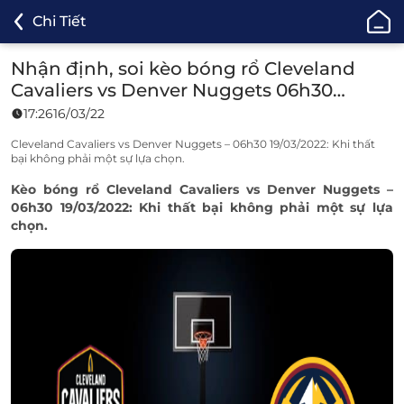
ONE88
Chi Tiết
-
Cá
Nhận định, soi kèo bóng rổ Cleveland
Cược
Cavaliers vs Denver Nuggets 06h30
Bóng
19/03/2022 – NBA
17:26
16/03/22
Đá,
Cá
Cleveland Cavaliers vs Denver Nuggets – 06h30 19/03/2022: Khi thất
bại không phải một sự lựa chọn.
Độ
Thể
Kèo bóng rổ
Cleveland Cavaliers vs Denver Nuggets –
Thao
06h30 19/03/2022: Khi thất bại không phải một sự lựa
chọn.
Uy
Tín
TOP
1