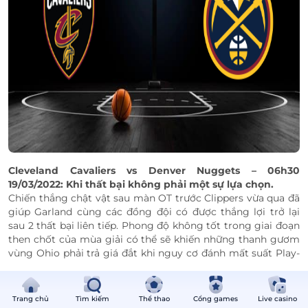
Cleveland Cavaliers vs Denver Nuggets – 06h30
19/03/2022: Khi thất bại không phải một sự lựa chọn.
Chiến thắng chật vật sau màn OT trước Clippers vừa qua đã
giúp Garland cùng các đồng đội có được thắng lợi trở lại
sau 2 thất bại liên tiếp. Phong độ không tốt trong giai đoạn
then chốt của mùa giải có thể sẽ khiến những thanh gươm
vùng Ohio phải trả giá đắt khi nguy cơ đánh mất suất Play-
off chính thức vẫn đang treo lơ lửng. Chiến thắng trước
Sixers ở vòng đấu tới sẽ gần như là điều kiện kiên quyết để
The Cavs không bị Raptors ở phía sau soán ngôi. Đây sẽ là
Trang chủ
Tìm kiếm
Thể thao
Cổng games
Live casino