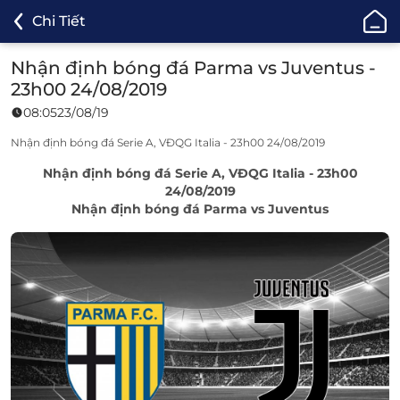
ONE88
Chi Tiết
-
Cá
Nhận định bóng đá Parma vs Juventus -
Cược
23h00 24/08/2019
Bóng
08:05
23/08/19
Đá,
Cá
Nhận định bóng đá Serie A, VĐQG Italia - 23h00 24/08/2019
Độ
Nh
ậ
n đ
ị
nh bóng đá Serie A, VĐQG Italia - 23h00
Thể
24/08/2019
Thao
Nh
ậ
n đ
ị
nh bóng đá Parma vs Juventus
Uy
Tín
TOP
1