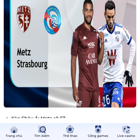
Kèo Châu Á: Metz +0 FT
Kèo Châu Âu: Metz thắng FT
Kèo Tài Xỉu: Xỉu 2.25 FT
Trang chủ
Tìm kiếm
Thể thao
Cổng games
Live casino
Dự đoán tỷ số: Metz 1-0 Strasbourg FT