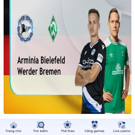
Kèo Châu Á: Werder Bremen -0 FT
Kèo Châu Âu: Werder Bremen thắng FT
Trang chủ
Tìm kiếm
Thể thao
Cổng games
Live casino