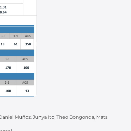
 Daniel Muñoz, Junya Ito, Theo Bongonda, Mats