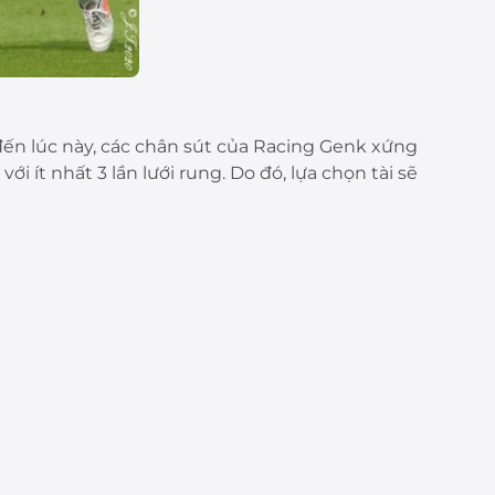
đến lúc này, các chân sút của Racing Genk xứng
i ít nhất 3 lần lưới rung. Do đó, lựa chọn tài sẽ