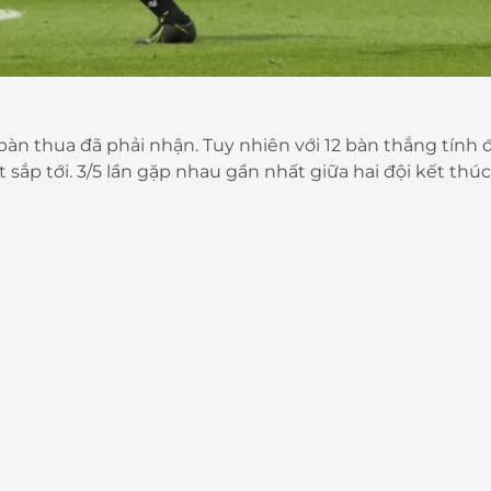
àn thua đã phải nhận. Tuy nhiên với 12 bàn thắng tính 
p tới. 3/5 lần gặp nhau gần nhất giữa hai đội kết thúc vớ