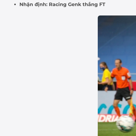
Nhận định: Racing Genk thắng FT