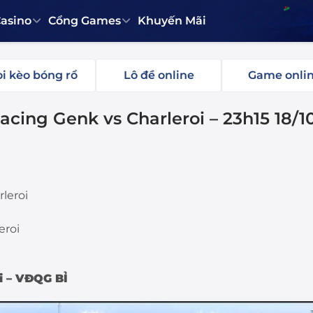
Casino
Cổng Games
Khuyến Mãi
oi kèo bóng rổ
Lô đề online
Game onli
cing Genk vs Charleroi – 23h15 18/1
leroi
eroi
i
–
V
Đ
QG BỈ