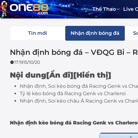
ONE88
Thể Thao
Live 
-
Cá
Cược
Bóng
Tin mới
Nhận định bóng đá
S
Đá,
Cá
Nhận định bóng đá – VĐQG Bỉ – Ra
Độ
17:19
15/10/20
Thể
Thao
Nội dung[
Ẩn đi
][
Hiển thị
]
Uy
Tín
Nhận định, Soi kèo bóng đá Racing Genk vs Char
TOP
Tỷ lệ kèo bóng đá Racing Genk vs Charleroi
1
Nhận định, Soi kèo châu Á Racing Genk vs Charl
Nhậ
n
đ
ị
nh k
è
o b
ó
ng
đá
Racing Genk vs Charlero