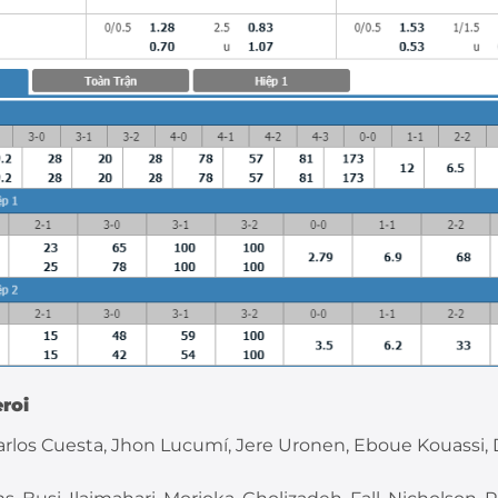
roi
arlos Cuesta, Jhon Lucumí, Jere Uronen, Eboue Kouassi,