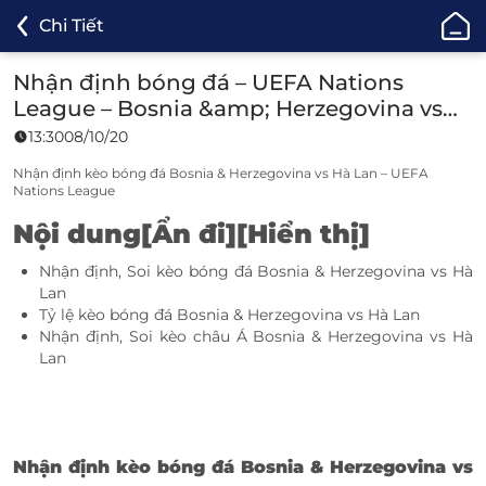
ONE88
Chi Tiết
-
Cá
Nhận định bóng đá – UEFA Nations
Cược
League – Bosnia &amp; Herzegovina vs
Bóng
Hà Lan – 23h00 11/10/2020: Chủ nhà trắng
13:30
08/10/20
Đá,
tay
Cá
Nhận định kèo bóng đá Bosnia & Herzegovina vs Hà Lan – UEFA
Nations League
Độ
Thể
Nội dung[
Ẩn đi
][
Hiển thị
]
Thao
Nhận định, Soi kèo bóng đá Bosnia & Herzegovina vs Hà
Uy
Lan
Tín
Tỷ lệ kèo bóng đá Bosnia & Herzegovina vs Hà Lan
TOP
Nhận định, Soi kèo châu Á Bosnia & Herzegovina vs Hà
1
Lan
Nhậ
n
đ
ị
nh k
è
o b
ó
ng
đá
Bosnia & Herzegovina vs