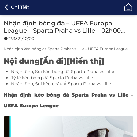
ONE88
Chi Tiết
-
Cá
Nhận định bóng đá – UEFA Europa
Cược
League – Sparta Praha vs Lille – 02h00
Bóng
23/10/2020: Khách đáng tin
12:33
21/10/20
Đá,
Cá
Nhận định kèo bóng đá Sparta Praha vs Lille – UEFA Europa League
Độ
Nội dung[
Ẩn đi
][
Hiển thị
]
Thể
Thao
Nhận định, Soi kèo bóng đá Sparta Praha vs Lille
Uy
Tỷ lệ kèo bóng đá Sparta Praha vs Lille
Nhận định, Soi kèo châu Á Sparta Praha vs Lille
Tín
TOP
Nh
ậ
n
đ
ị
nh k
è
o b
ó
ng
đá
Sparta Praha vs Lille
–
1
UEFA Europa League