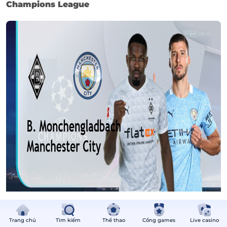
Champions League
Trang chủ
Tìm kiếm
Thể thao
Cổng games
Live casino