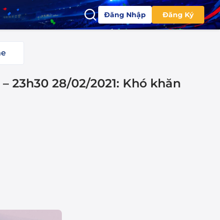
Đăng Nhập
Đăng Ký
ne
 – 23h30 28/02/2021: Khó khăn