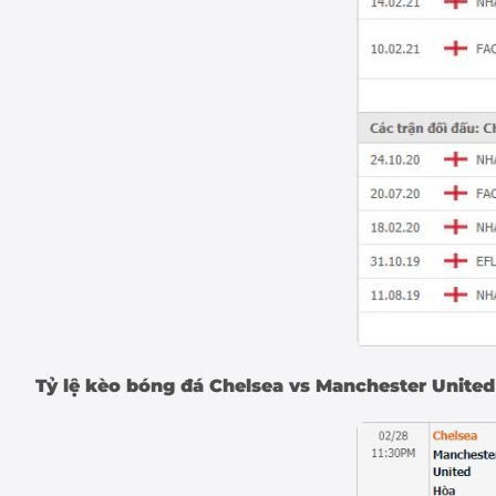
Tỷ lệ kèo bóng đá Chelsea vs Manchester United