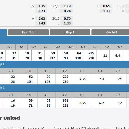
r United
dreas Christensen, Kurt Zouma, Ben Chilwell, Jorginho, 