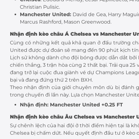
Christian Pulisic.
Manchester United:
David de Gea, Harry Maguir
Marcus Rashford, Mason Greenwood.
Nhận định
kèo châu Á Chelsea vs Manchester Un
Cùng có những kết quả khả quan ở đấu trường châ
United được dự đoán sẽ mang đến 90 phút kịch tín
Lịch sử không dành cho đội bóng được dẫn dắt bởi 
chiến thắng, 3 trận hòa cùng 2 thất bại. Trải qua 2
đang trở lại cuộc đua giành vé dự Champions League
bại và đang đứng thứ 2 trên BXH.
Theo nhận định của giới chuyên môn dù bị đánh g
trong chuyến đi lần này. Lựa chọn Manchester United
Nhận định: Manchester United +0.25 FT
Nh
ậ
n
đ
ị
nh k
è
o ch
â
u
Â
u Chelsea vs Manchester 
Sự chênh lệch của hai đội ở thời điểm hiện tại là 
Chelsea bị chấm dứt. Nếu quyết định đầu tư ở kèo 