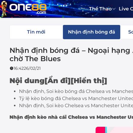
ONE88
Thể Thao
Live 
-
Cá
Cược
Bóng
Tin mới
Nhận định bóng đá
S
Đá,
Cá
Nhận định bóng đá – Ngoại hạng 
Độ
chờ The Blues
Thể
Thao
16:42
26/02/21
Uy
Nội dung[
Ẩn đi
][
Hiển thị
]
Tín
TOP
Nhận định, Soi kèo bóng đá Chelsea vs Manches
1
Tỷ lệ kèo bóng đá Chelsea vs Manchester Unite
Nhận định, Soi kèo Chelsea vs Manchester Unit
Nhậ
n đ
ị
nh kèo
nhà cái
Chelsea vs Manchester Un