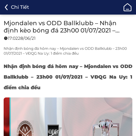
ONE88
Chi Tiết
-
Cá
Mjondalen vs ODD Ballklubb – Nhận
Cược
định kèo bóng đá 23h00 01/07/2021 –
Bóng
VĐQG Na Uy
17:02
28/06/21
Đá,
Cá
Nhận định bóng đá hôm nay – Mjondalen vs ODD Ballklubb – 23h00
01/07/2021 – VĐQG Na Uy: 1 điểm chia đều
Độ
Thể
Nhận định bóng đá hôm nay – Mjondalen vs ODD
Thao
Uy
Ballklubb – 23h00 01/07/2021 – VĐQG Na Uy: 1
Tín
điểm chia đều
TOP
1