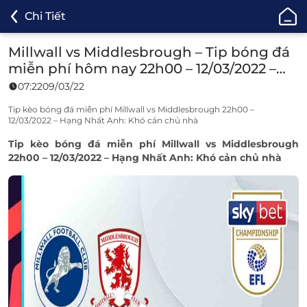
ONE88
Chi Tiết
-
Cá
Millwall vs Middlesbrough – Tip bóng đá
Cược
miễn phí hôm nay 22h00 – 12/03/2022 –
Bóng
Hạng Nhất Anh.
07:22
09/03/22
Đá,
Cá
Tip kèo bóng đá miễn phí Millwall vs Middlesbrough 22h00 –
12/03/2022 – Hạng Nhất Anh: Khó cản chủ nhà
Độ
Thể
Tip kèo bóng đá
miễn phí Millwall vs Middlesbrough
Thao
22h00 – 12/03/2022 – Hạng Nhất Anh: Khó cản chủ nhà
Uy
Tín
TOP
1