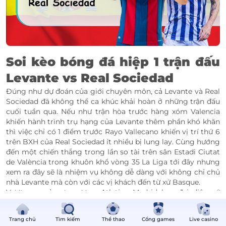
Soi kèo bóng đá hiệp 1 trận đấu
Levante vs Real Sociedad
Đúng như dự đoán của giới chuyên môn, cả Levante và Real
Sociedad đã không thể ca khúc khải hoàn ở những trận đấu
cuối tuần qua. Nếu như trận hòa trước hàng xóm Valencia
khiến hành trình trụ hạng của Levante thêm phần khó khăn
thì việc chỉ có 1 điểm trước Rayo Vallecano khiến vị trí thứ 6
trên BXH của Real Sociedad ít nhiều bị lung lay. Cùng hướng
đến một chiến thắng trong lần so tài trên sân Estadi Ciutat
de València trong khuôn khổ vòng 35 La Liga tới đây nhưng
xem ra đây sẽ là nhiệm vụ không dễ dàng với không chỉ chủ
nhà Levante mà còn với các vị khách đến từ xứ Basque.
Vượt qua cả cựu vương Atletico Madrid hay đại diện xứ
Andalusia là Sevilla, có thể nói chính Real Sociedad mới là
đội bóng có lối chơi thực dụng nhất ở La Liga mùa giải năm
Trang chủ
Tìm kiếm
Thể thao
Cổng games
Live casino
nay. Thống kê cho thấy ở 7 trận gần nhất trong khuôn khổ