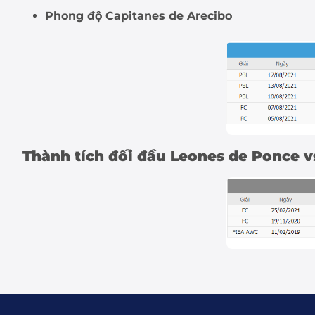
Phong độ Capitanes de Arecibo
Thành tích đối đầu Leones de Ponce v