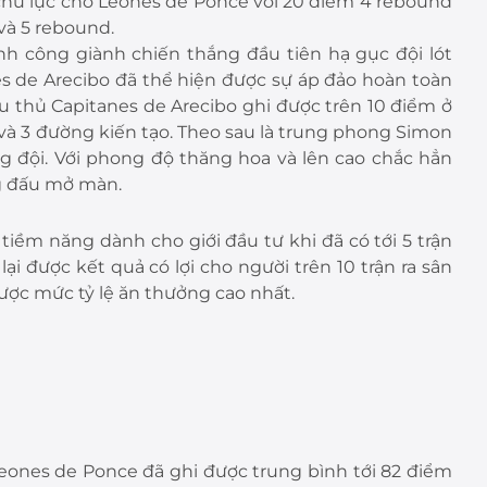
ém chủ lực cho Leones de Ponce với 20 điểm 4 rebound
và 5 rebound.
 công giành chiến thắng đầu tiên hạ gục đội lót
es de Arecibo đã thể hiện được sự áp đảo hoàn toàn
 cầu thủ Capitanes de Arecibo ghi được trên 10 điểm ở
 và 3 đường kiến tạo. Theo sau là trung phong Simon
 đội. Với phong độ thăng hoa và lên cao chắc hẳn
g đấu mở màn.
 tiềm năng dành cho giới đầu tư khi đã có tới 5 trận
ại được kết quả có lợi cho người trên 10 trận ra sân
ược mức tỷ lệ ăn thưởng cao nhất.
Leones de Ponce đã ghi được trung bình tới 82 điểm