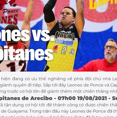
l hiện đang có ưu thế nghiêng về phía đội chủ nhà Le
iành quyền đi tiếp. Sắp tới đây Leones de Ponce và Capi
ng trước cơ hội lớn để giành thêm một chiến thắng nhằ
tanes de Arecibo - 07h00 19/08/2021 - S
đã tận dụng cơ hội tốt để thành công có được chiến th
s de Guayama. Trong trận đấu này Leones de Ponce đã t