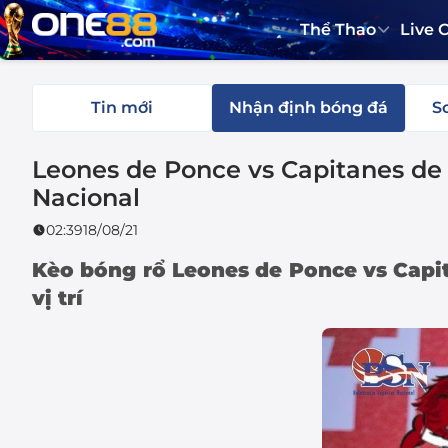
ONE88
Thể Thao
Live 
-
Cá
Cược
Bóng
Tin mới
Nhận định bóng đá
S
Đá,
Cá
Leones de Ponce vs Capitanes de 
Độ
Nacional
Thể
Thao
02:39
18/08/21
Uy
Kèo bóng rổ
Leones de Ponce vs Capita
Tín
vị trí
TOP
1