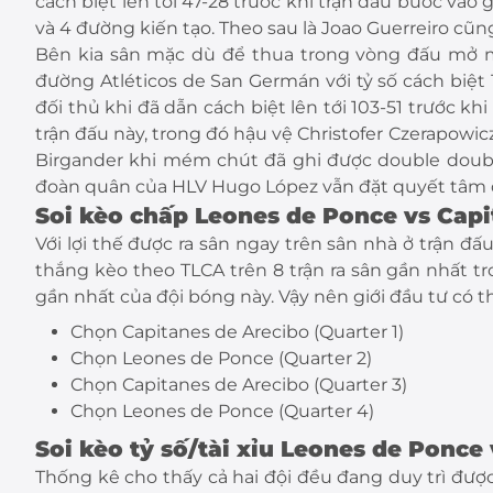
cách biệt lên tới 47-28 trước khi trận đấu bước vào
và 4 đường kiến tạo. Theo sau là Joao Guerreiro cũn
Bên kia sân mặc dù để thua trong vòng đấu mở m
đường Atléticos de San Germán với tỷ số cách biệt
đối thủ khi đã dẫn cách biệt lên tới 103-51 trước kh
trận đấu này, trong đó hậu vệ Christofer Czerapowi
Birgander khi mém chút đã ghi được double doubl
đoàn quân của HLV Hugo López vẫn đặt quyết tâm đ
Soi kèo chấp Leones de Ponce vs Capi
Với lợi thế được ra sân ngay trên sân nhà ở trận đấ
thắng kèo theo TLCA trên 8 trận ra sân gần nhất tro
gần nhất của đội bóng này. Vậy nên giới đầu tư có 
Chọn Capitanes de Arecibo (Quarter 1)
Chọn Leones de Ponce (Quarter 2)
Chọn Capitanes de Arecibo (Quarter 3)
Chọn Leones de Ponce (Quarter 4)
Soi kèo tỷ số/tài xỉu Leones de Ponce
Thống kê cho thấy cả hai đội đều đang duy trì đượ