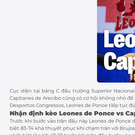
Cục diện tại bảng C đấu trường Superior Naciona
Capitanes de Arecibo cũng có cơ hội không nhỏ để g
Desportos Congressos, Leones de Ponce tiếp tục đứ
Nhận định kèo Leones de Ponce vs Capi
Trước khi bước vào trận đấu này Leones de Ponce 
biệt 83-74 khá thuyết phục khi chạm trán với Brujo