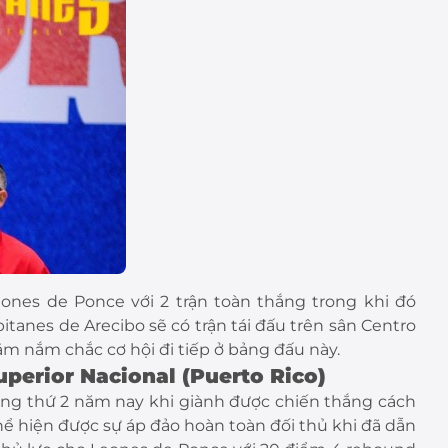
ones de Ponce với 2 trận toàn thắng trong khi đó
tanes de Arecibo sẽ có trận tái đấu trên sân Centro
m nắm chắc cơ hội đi tiếp ở bảng đấu này.
uperior Nacional (Puerto Rico)
ắng thứ 2 năm nay khi giành được chiến thắng cách
hể hiện được sự áp đảo hoàn toàn đối thủ khi đã dẫn