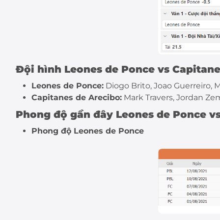
Đội hình Leones de Ponce vs Capitane
Leones de Ponce:
Diogo Brito, Joao Guerreiro, 
Capitanes de Arecibo:
Mark Travers, Jordan Ze
Phong độ gần đây Leones de Ponce vs
Phong độ Leones de Ponce