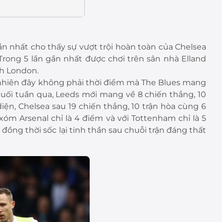
n nhất cho thấy sự vượt trội hoàn toàn của Chelsea
 Trong 5 lần gần nhất được chơi trên sân nhà Elland
nh London.
y nhiên đây không phải thời điểm mà The Blues mang
cuối tuần qua, Leeds mới mang về 8 chiến thắng, 10
ện, Chelsea sau 19 chiến thắng, 10 trận hòa cùng 6
óm Arsenal chỉ là 4 điểm và với Tottenham chỉ là 5
ồng thời sốc lại tinh thần sau chuỗi trận đáng thất