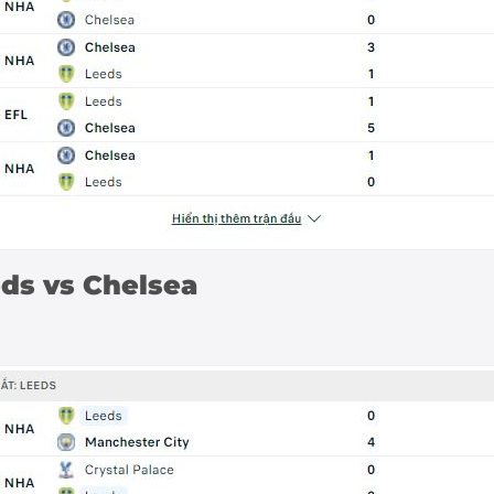
ds vs Chelsea