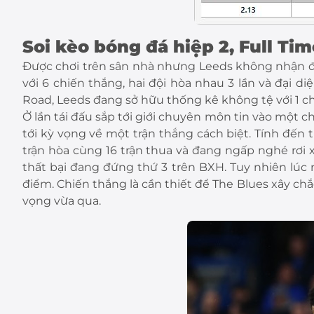
Soi kèo bóng đá hiệp 2, Full Ti
Được chơi trên sân nhà nhưng Leeds không nhận đượ
với 6 chiến thắng, hai đội hòa nhau 3 lần và đại d
Road, Leeds đang sở hữu thống kê không tệ với 1 chi
Ở lần tái đấu sắp tới giới chuyên môn tin vào một
tới kỳ vọng về một trận thắng cách biệt. Tính đến
trận hòa cùng 16 trận thua và đang ngấp nghé rơi 
thất bại đang đứng thứ 3 trên BXH. Tuy nhiên lúc 
điểm. Chiến thắng là cần thiết để The Blues xây ch
vọng vừa qua.