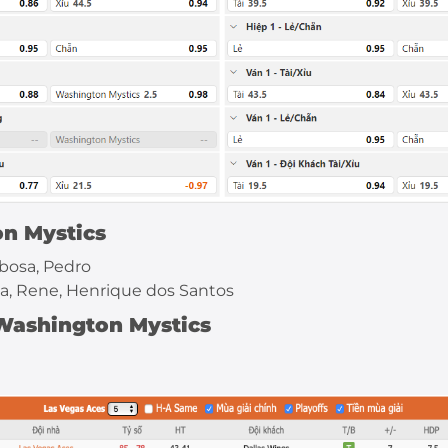
on Mystics
rbosa, Pedro
Isla, Rene, Henrique dos Santos
Washington Mystics