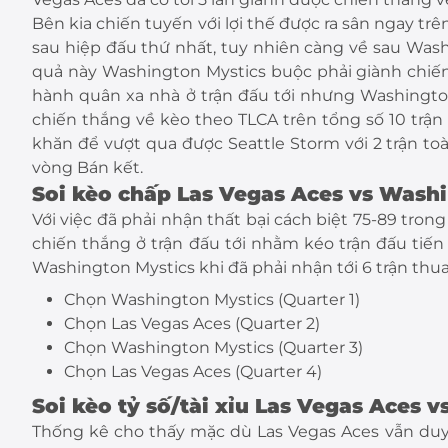
Bên kia chiến tuyến với lợi thế được ra sân ngay t
sau hiệp đấu thứ nhất, tuy nhiên càng về sau Wash
quả này Washington Mystics buộc phải giành chiến 
hành quân xa nhà ở trận đấu tới nhưng Washington
chiến thắng về kèo theo TLCA trên tổng số 10 trậ
khăn để vượt qua được Seattle Storm với 2 trận to
vòng Bán kết.
Soi kèo chấp Las Vegas Aces vs Wash
Với việc đã phải nhận thất bại cách biệt 75-89 tro
chiến thắng ở trận đấu tới nhằm kéo trận đấu tiế
Washington Mystics khi đã phải nhận tới 6 trận thua 
Chọn Washington Mystics (Quarter 1)
Chọn Las Vegas Aces (Quarter 2)
Chọn Washington Mystics (Quarter 3)
Chọn Las Vegas Aces (Quarter 4)
Soi kèo tỷ số/tài xỉu Las Vegas Aces 
Thống kê cho thấy mặc dù Las Vegas Aces vẫn duy 