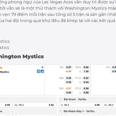
hống phong ngự của Las Vegas Aces vẫn duy trì được sự h
p tới vẫn sẽ là một thử thách với Washington Mystics mặ
n vẹn 79 điểm mỗi trận sau tổng số 5 trận ra sân gần nhấ
ủa hai đội trong quá khứ đều đã khép lại với các kết quả
stics
stics
hington Mystics