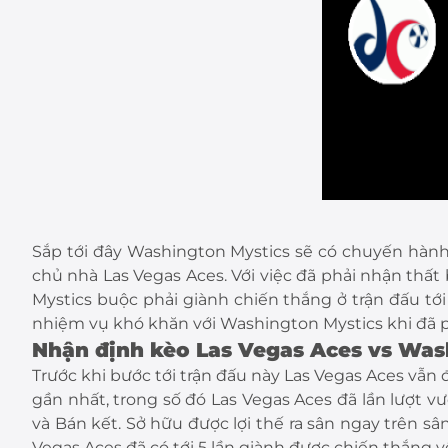
Sắp tới đây Washington Mystics sẽ có chuyến hành 
chủ nhà Las Vegas Aces. Với việc đã phải nhận thất
Mystics buộc phải giành chiến thắng ở trận đấu tớ
nhiệm vụ khó khăn với Washington Mystics khi đã phả
Nhận định kèo Las Vegas Aces vs Wash
Trước khi bước tới trận đấu này Las Vegas Aces vẫn 
gần nhất, trong số đó Las Vegas Aces đã lần lượt v
và Bán kết. Sở hữu được lợi thế ra sân ngay trên sâ
Vegas Aces đã có tới 5 lần giành được chiến thắng 