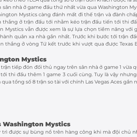
rên sân nhà ở game đấu thứ nhất vừa qua Washington My
ington Mystics càng đánh mất đi thế trận và đành chấp
thắng ở trận đấu tới nhằm kéo trận đấu tiến tới thi đ
 Mystics vẫn được xem là sự lựa chọn tiềm năng với gi
n hành quân xa nhà gần nhất. Trước khi bước tới trận
àn thắng ở vòng Tứ kết trước khi vượt qua được Texas B
ington Mystics
ng trận tiếp đón đối thủ ngay trên sân nhà ở game 1 vừ
n tới thi đấu thêm 1 game 3 cuối cùng. Tuy là vậy như
qua tổng số 8 trận so tài với chính Las Vegas Aces gần n
vs Washington Mystics
trì được sự bùng nổ trên hàng công khi mà đội chủ nh