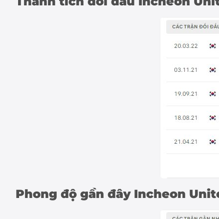
Thành tích đối đầu Incheon Un
Phong độ gần đây Incheon Uni