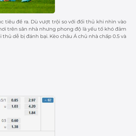
iêu đề ra. Dù vượt trội so với đối thủ khi nhìn vào
 chơi trên sân nhà nhưng phong độ là yếu tố khó đảm
thủ dễ bị đánh bại. Kèo châu Á chủ nhà chấp 0.5 và