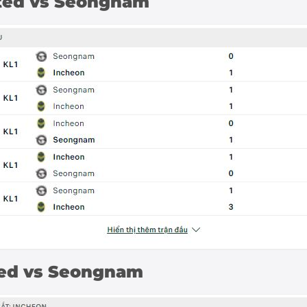
ited vs Seongnam
ted vs Seongnam