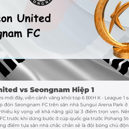
nited vs Seongnam Hiệp 1
s mới đây, viễn cảnh văng khỏi top 6 BXH K - League 1 sa
iếp đón Seongnam FC trên sân nhà Sungui Arena Park ở
u kỳ vọng về khả năng giữ lại 3 điểm trọn vẹn. Nên
C trước khi dừng bước ở cúp quốc gia trước Pohang Ste
ùng điểm tựa sân nhà chắc chắn sẽ là đội bóng chủ độ