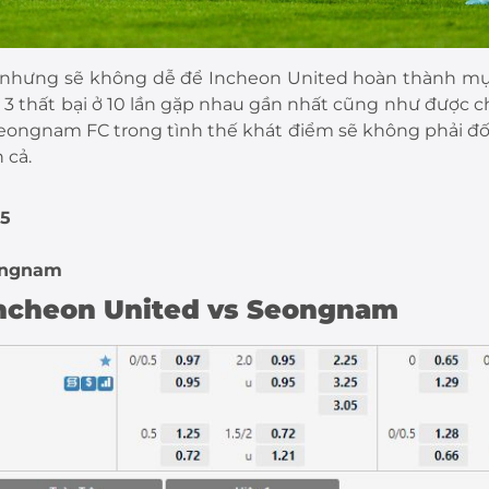
 nhưng sẽ không dễ để Incheon United hoàn thành mục t
ng 3 thất bại ở 10 lần gặp nhau gần nhất cũng như được
eongnam FC trong tình thế khát điểm sẽ không phải đối 
 cả.
.5
eongnam
 Incheon United vs Seongnam