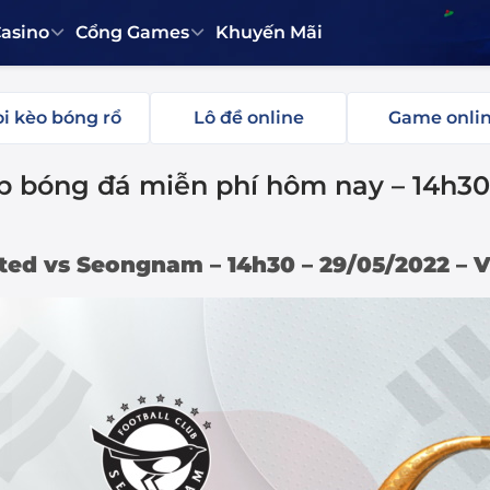
Casino
Cổng Games
Khuyến Mãi
oi kèo bóng rổ
Lô đề online
Game onli
p bóng đá miễn phí hôm nay – 14h3
ted vs Seongnam – 14h30 – 29/05/2022 –