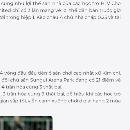
 cũng như lợi thế sân nhà của các học trò HLV Cho
ed chỉ có 3 lần mang về lợi thế dẫn bàn trước giờ
i trong hiệp 1. Kèo châu Á chủ nhà chấp 0.25 và tài
14 vòng đấu đầu tiên ở sân chơi cao nhất xứ Kim chi,
 đội chủ sân Sungui Arena Park đang có 21 điểm và
4 trận hòa cùng 3 thất bại.
 3 trận hòa cùng 9 thất bại, dễ hiểu khi các học trò
gian sắp tới, viễn cảnh xuống chơi ở giải hạng 2 mùa