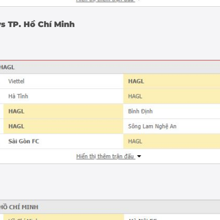
s TP. Hồ Chí Minh