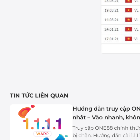
TIN TỨC LIÊN QUAN
Hướng dẫn truy cập ON
nhất – Vào nhanh, khôn
Truy cập ONE88 chính thứ
bị chặn. Hướng dẫn cài 1.1.1.