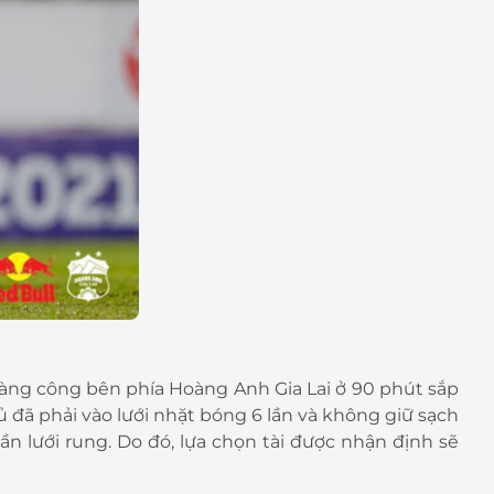
hàng công bên phía Hoàng Anh Gia Lai ở 90 phút sắp
ủ đã phải vào lưới nhặt bóng 6 lần và không giữ sạch
lần lưới rung. Do đó, lựa chọn tài được nhận định sẽ