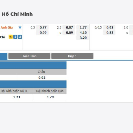
. Hồ Chí Minh