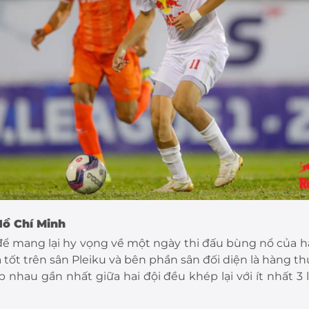
Hồ Chí Minh
để mang lại hy vọng về một ngày thi đấu bùng nổ của 
 tốt trên sân Pleiku và bên phần sân đối diện là hàng th
p nhau gần nhất giữa hai đội đều khép lại với ít nhất 3 