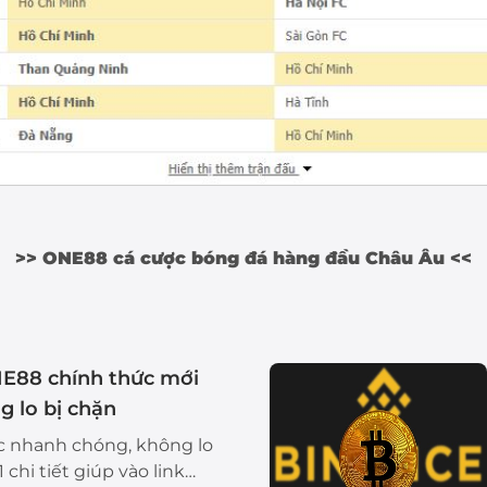
>> ONE88
cá cược bóng đá
hàng đầu Châu Âu <<
E88 chính thức mới
g lo bị chặn
c nhanh chóng, không lo
1 chi tiết giúp vào link