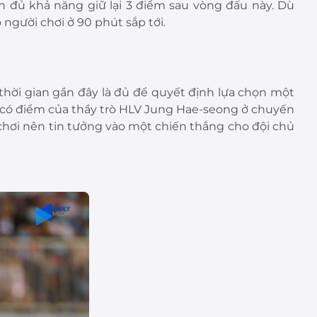
n đủ khả năng giữ lại 3 điểm sau vòng đấu này. Dù
người chơi ở 90 phút sắp tới.
thời gian gần đây là đủ để quyết định lựa chọn một
ội có điểm của thầy trò HLV Jung Hae-seong ở chuyến
 chơi nên tin tưởng vào một chiến thắng cho đội chủ