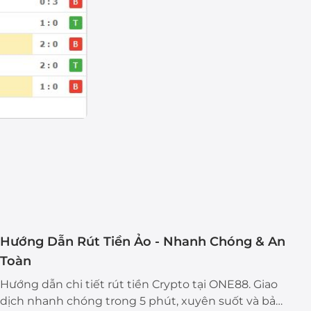
Hướng Dẫn Rút Tiền Ảo - Nhanh Chóng & An
Toàn
Hướng dẫn chi tiết rút tiền Crypto tại ONE88. Giao
dịch nhanh chóng trong 5 phút, xuyên suốt và bảo