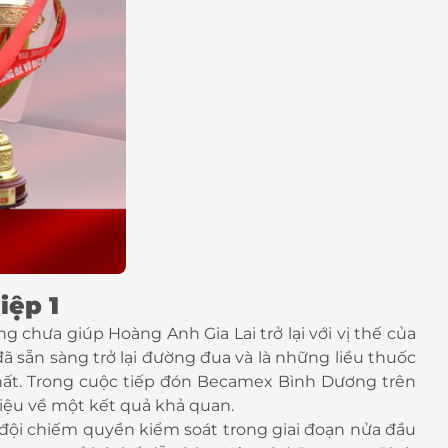
iệp 1
 chưa giúp Hoàng Anh Gia Lai trở lại với vị thế của
 sẵn sàng trở lại đường đua và là những liều thuốc
hất. Trong cuộc tiếp đón Becamex Bình Dương trên
điệu về một kết quả khả quan.
à đội chiếm quyền kiểm soát trong giai đoạn nửa đầu