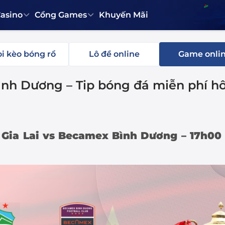
Casino
Cổng Games
Khuyến Mãi
oi kèo bóng rổ
Lô đề online
Game onli
nh Dương – Tip bóng đá miễn phí hôm
Gia Lai vs
Becamex Bình Dương –
17h00 