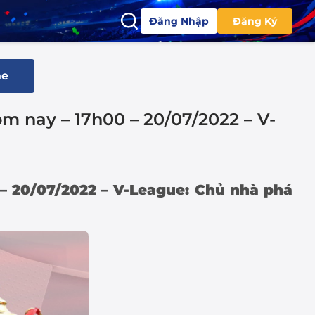
Đăng Nhập
Đăng Ký
ne
 nay – 17h00 – 20/07/2022 – V-
– 20/07/2022 – V-League:
Chủ nhà phá