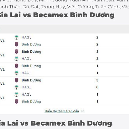
nh Thảo, Dũ Đạt, Trọng Huy; Việt Cường, Tuấn Cảnh, Văn
ia Lai vs
Becamex Bình Dương
a Lai vs
Becamex Bình Dương