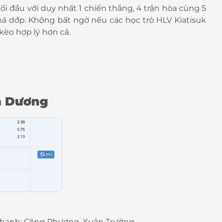
 đầu với duy nhất 1 chiến thắng, 4 trận hòa cùng 5
phá dớp. Không bất ngờ nếu các học trò HLV Kiatisuk
kèo hợp lý hơn cả.
h Dương
 Thanh; Công Phượng, Xuân Trường.