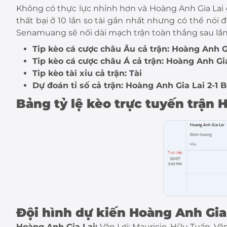
Không có thực lực nhỉnh hơn và Hoàng Anh Gia Lai 
thất bại ở 10 lần so tài gần nhất nhưng có thể nói
Senamuang sẽ nối dài mạch trận toàn thắng sau lần 
Tip kèo cá cược châu Âu cả trận: Hoàng Anh G
Tip kèo cá cược châu Á cả trận: Hoàng Anh Gi
Tip kèo tài xỉu cả trận: Tài
Dự đoán tỉ số cả trận: Hoàng Anh Gia Lai 2-
Bảng tỷ lệ kèo trực tuyến trận
H
Đội hình dự kiến
Hoàng Anh Gia
Hoàng Anh Gia Lai:
Văn Lợi; Mauricio, Hữu Tuấn, V