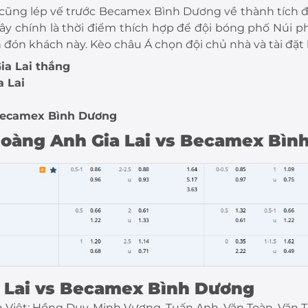
cũng lép vế trước Becamex Bình Dương về thành tích đối
 đây chính là thời điểm thích hợp để đội bóng phố Núi 
đón khách này. Kèo châu Á chọn đội chủ nhà và tài đặt 
ia Lai thắng
a Lai
1 Becamex Bình Dương
oàng Anh Gia Lai vs
Becamex Bìn
 Lai vs
Becamex Bình Dương
ăn Việt; Hồng Duy, Minh Vương, Tuấn Anh, Văn Toàn, Văn