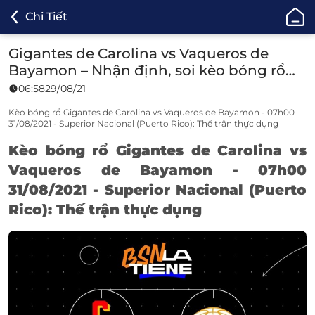
ONE88
Chi Tiết
-
Cá
Gigantes de Carolina vs Vaqueros de
Cược
Bayamon – Nhận định, soi kèo bóng rổ
Bóng
07h00 31/08/2021 – Superior Nacional
06:58
29/08/21
Đá,
Cá
Kèo bóng rổ Gigantes de Carolina vs Vaqueros de Bayamon - 07h00
31/08/2021 - Superior Nacional (Puerto Rico): Thế trận thực dụng
Độ
Thể
Kèo bóng rổ
Gigantes de Carolina vs
Thao
Vaqueros de Bayamon - 07h00
Uy
31/08/2021 - Superior Nacional (Puerto
Tín
Rico): Thế trận thực dụng
TOP
1