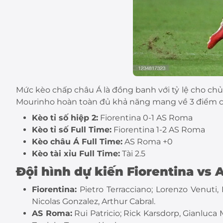
Mức kèo chấp châu Á là đồng banh với tỷ lệ cho chủ và
Mourinho hoàn toàn đủ khả năng mang về 3 điểm cù
Kèo tỉ số hiệp 2:
Fiorentina 0-1 AS Roma
Kèo tỉ số Full Time:
Fiorentina 1-2 AS Roma
Kèo châu Á Full Time:
AS Roma +0
Kèo tài xỉu Full Time:
Tài 2.5
Đội hình dự kiến Fiorentina vs
Fiorentina:
Pietro Terracciano; Lorenzo Venuti, N
Nicolas Gonzalez, Arthur Cabral.
AS Roma:
Rui Patricio; Rick Karsdorp, Gianluca 