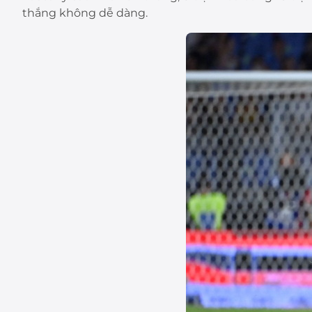
thắng không dễ dàng.