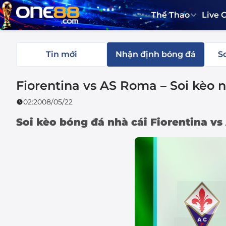
ONE88
Thể Thao
Live 
-
Cá
Cược
Bóng
Tin mới
Nhận định bóng đá
S
Đá,
Cá
Fiorentina vs AS Roma – Soi kèo nh
Độ
02:20
08/05/22
Thể
Thao
Soi kèo bóng đá
nhà cái Fiorentina v
Uy
Tín
TOP
1