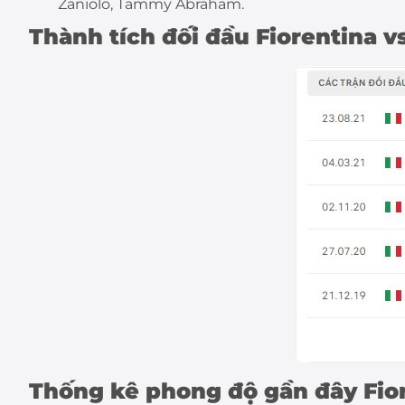
Zaniolo, Tammy Abraham.
Thành tích đối đầu Fiorentina 
Thống kê phong độ gần đây Fio