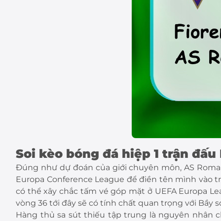
Soi kèo bóng đá hiệp 1 trận đấu
Đúng như dự đoán của giới chuyên môn, AS Roma vớ
Europa Conference League để điền tên mình vào trận
có thể xây chắc tấm vé góp mặt ở UEFA Europa Leag
vòng 36 tới đây sẽ có tính chất quan trọng với Bầy 
Hàng thủ sa sút thiếu tập trung là nguyên nhân c