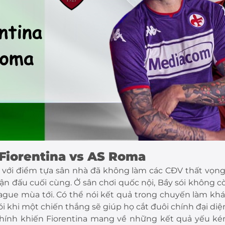
 Fiorentina vs AS Roma
i điểm tựa sân nhà đã không làm các CĐV thất vọng k
 đấu cuối cùng. Ở sân chơi quốc nội, Bầy sói không còn
ue mùa tới. Có thể nói kết quả trong chuyến làm khác
sói khi một chiến thắng sẽ giúp họ cắt đuôi chính đại di
hính khiến Fiorentina mang về những kết quả yếu kém