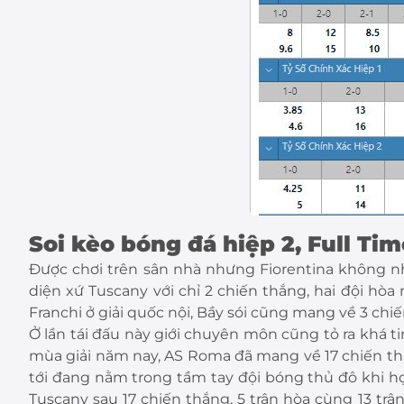
Soi kèo bóng đá hiệp 2, Full Ti
Được chơi trên sân nhà nhưng Fiorentina không nh
diện xứ Tuscany với chỉ 2 chiến thắng, hai đội hòa
Franchi ở giải quốc nội, Bầy sói cũng mang về 3 chiến
Ở lần tái đấu này giới chuyên môn cũng tỏ ra khá t
mùa giải năm nay, AS Roma đã mang về 17 chiến th
tới đang nằm trong tầm tay đội bóng thủ đô khi họ 
Tuscany sau 17 chiến thắng, 5 trận hòa cùng 13 trậ