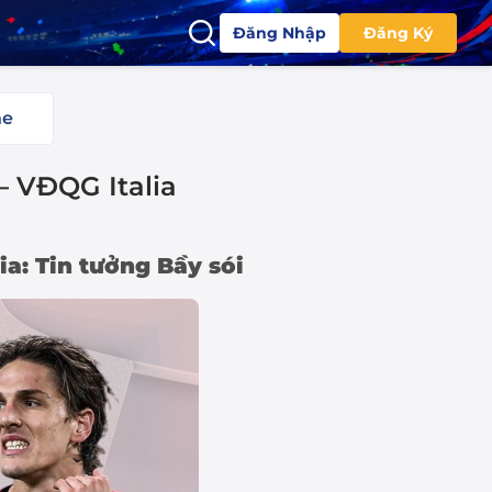
Đăng Nhập
Đăng Ký
ne
 – VĐQG Italia
ia: Tin tưởng Bầy sói