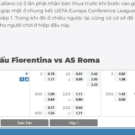
taliano có 3 lần phải nhận bàn thua trước khi bước vào
vé góp mặt ở chung kết UEFA Europa Conference League
iệp 1. Trong khi đó ở chiều ngược lại, cũng có cơ sở đ
ho người chơi ở hiệp đấu này.
đấu Fiorentina vs AS Roma