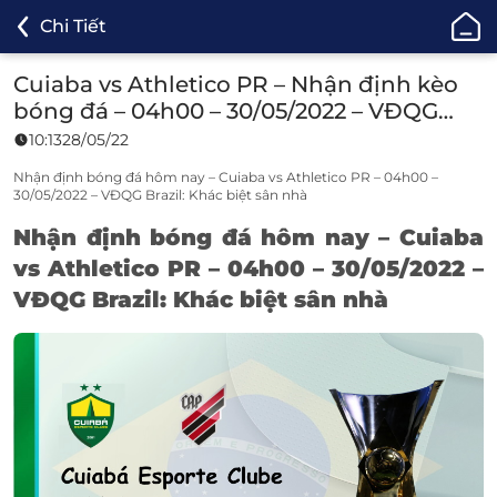
ONE88
Chi Tiết
-
Cá
Cuiaba vs Athletico PR – Nhận định kèo
Cược
bóng đá – 04h00 – 30/05/2022 – VĐQG
Bóng
Brazil
10:13
28/05/22
Đá,
Cá
Nhận định bóng đá hôm nay – Cuiaba vs Athletico PR – 04h00 –
30/05/2022 – VĐQG Brazil: Khác biệt sân nhà
Độ
Thể
Nh
ậ
n
đ
ị
nh b
ó
ng
đá
h
ô
m nay
– Cuiaba
Thao
vs Athletico PR – 04h00 – 30/05/2022 –
Uy
VĐQG Brazil: Khác biệt sân nhà
Tín
TOP
1