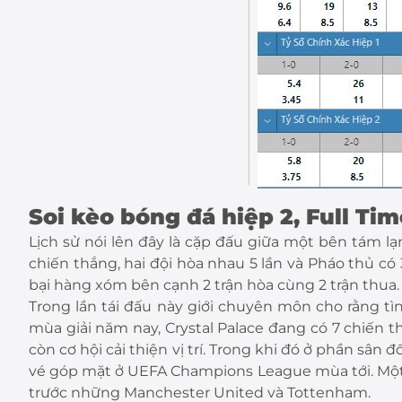
Soi kèo bóng đá hi
ệ
p 2, Full Tim
Lịch sử nói lên đây là cặp đấu giữa một bên tám l
chiến thắng, hai đội hòa nhau 5 lần và Pháo thủ có 
bại hàng xóm bên cạnh 2 trận hòa cùng 2 trận thua.
Trong lần tái đấu này giới chuyên môn cho rằng tì
mùa giải năm nay, Crystal Palace đang có 7 chiến t
còn cơ hội cải thiện vị trí. Trong khi đó ở phần sân 
vé góp mặt ở UEFA Champions League mùa tới. Một tr
trước những Manchester United và Tottenham.