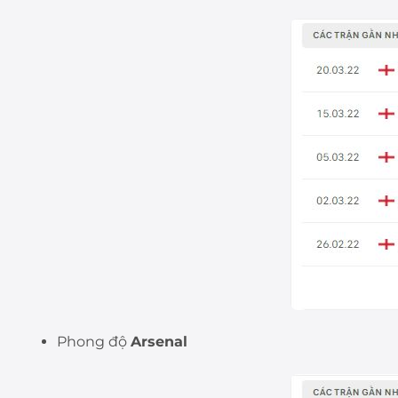
Phong độ
Arsenal