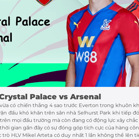
Crystal Palace vs Arsenal
 vừa có chiến thắng 4 sao trước Everton trong khuôn kh
rận đấu khó khăn trên sân nhà Selhurst Park khi tiếp đ
trên mọi đấu trường mà còn đang có động lực xây chắc mộ
ời gian gần đây có sự đóng góp tích cực của hàng công
 trò HLV Mikel Arteta có duy nhất 1 lần không thể lên t