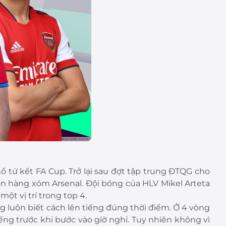
ổ tứ kết FA Cup. Trở lại sau đợt tập trung ĐTQG cho
ón hàng xóm Arsenal. Đội bóng của HLV Mikel Arteta
t vị trí trong top 4.
 luôn biết cách lên tiếng đúng thời điểm. Ở 4 vòng
iếng trước khi bước vào giờ nghỉ. Tuy nhiên không vì